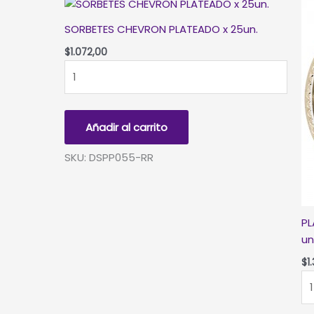
SORBETES CHEVRON PLATEADO x 25un.
$
1.072,00
SORBETES
CHEVRON
PLATEADO
x
Añadir al carrito
25un.
cantidad
SKU: DSPP055-RR
PL
un
$
1
PL
DE
PO