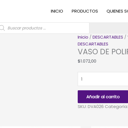
INICIO
PRODUCTOS
QUIENES 
úsqueda
e
roductos
Inicio
/
DESCARTABLES
/ 
DESCARTABLES
VASO DE POLI
$
1.072,00
VASO
DE
POLIPAPEL
*SANDIA*
Añadir al carrito
x
SKU:
DVA026
Categoría
6
unidades
cantidad