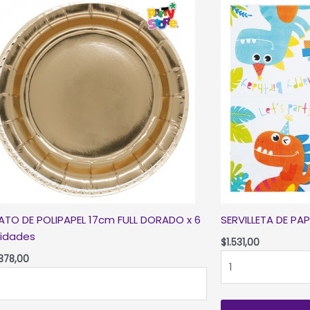
ATO DE POLIPAPEL 17cm FULL DORADO x 6
SERVILLETA DE PAP
idades
$
1.531,00
SERVILLETA
.378,00
ATO
DE
PAPEL
LIPAPEL
*DINO*