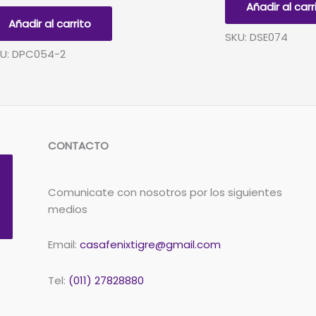
Añadir al carr
cm
x
Añadir al carrito
LL
20
SKU: DSE074
ORADO
unidades
U: DPC054-2
cantidad
idades
ntidad
CONTACTO
Comunicate con nosotros por los siguientes
medios
Email:
casafenixtigre@gmail.com
Tel:
(011) 27828880