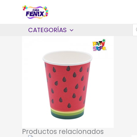
Ir
al
contenido
B
CATEGORÍAS
d
p
Productos relacionados