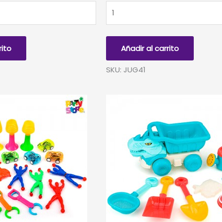
SET
PILOT
PARA
PIÑATA
rito
Añadir al carrito
-
SET
SKU: JUG41
X
24
UNIDADES
cantidad