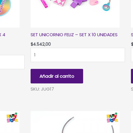
X 4
SET UNICORNIO FELIZ – SET X 10 UNIDADES
$
4.542,00
SET
S
UNICORNIO
FELIZ
-
-
Añadir al carrito
SET
S
X
SKU: JUG17
10
UNIDADES
cantidad
c