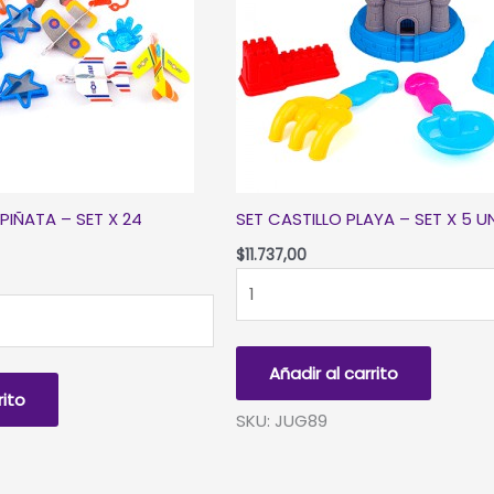
PIÑATA – SET X 24
SET CASTILLO PLAYA – SET X 5 U
$
11.737,00
SET
CASTILLO
PLAYA
-
Añadir al carrito
SET
rito
X
SKU: JUG89
5
UNIDADES
cantidad