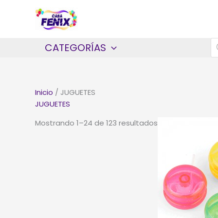
Ir
al
contenido
B
CATEGORÍAS
d
p
Inicio
/ JUGUETES
JUGUETES
Ordenado
Mostrando 1–24 de 123 resultados
por
los
últimos