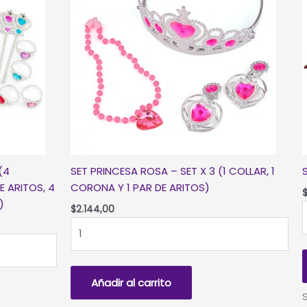
(4
SET PRINCESA ROSA – SET X 3 (1 COLLAR, 1
E ARITOS, 4
CORONA Y 1 PAR DE ARITOS)
)
S
$
2.144,00
SET
PRINCESA
-
ROSA
B
-
Añadir al carrito
SET
X