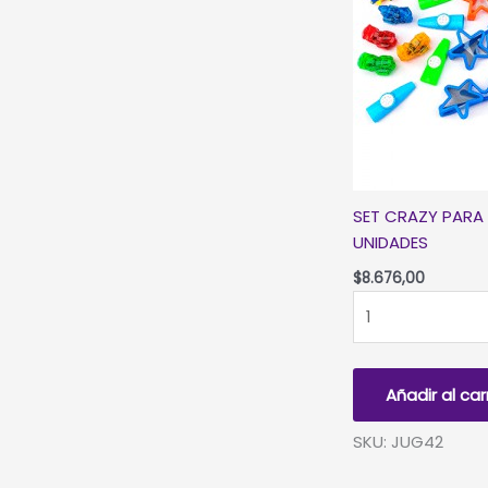
SET CRAZY PARA 
UNIDADES
$
8.676,00
SET
CRAZY
PARA
PIÑATA
Añadir al car
-
SET
SKU: JUG42
X
24