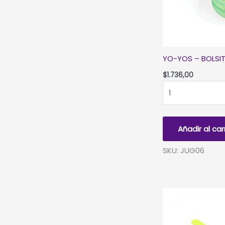
YO-YOS – BOLSIT
$
1.736,00
YO-
YOS
-
BOLSITA
Añadir al car
X
6
SKU: JUG06
UNIDADES
cantidad