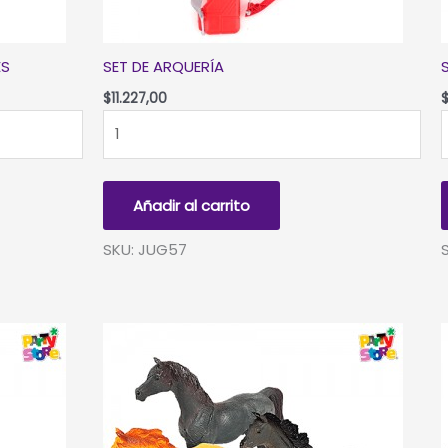
ES
SET DE ARQUERÍA
$
11.227,00
SET
S
DE
ARQUERÍA
cantidad
-
Añadir al carrito
S
SKU: JUG57
1
c