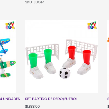
SKU: JUG14
3
c
(1
COLLAR,
1
CORONA
Y
1
PAR
DE
ARITOS)
cantidad
24 UNIDADES
SET PARTIDO DE DEDO/FÚTBOL
$
1.838,00