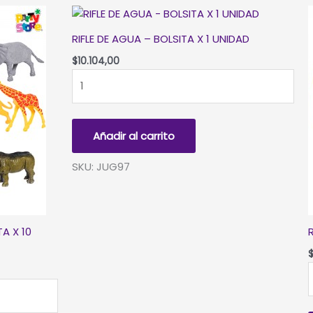
1
RIFLE DE AGUA – BOLSITA X 1 UNIDAD
c
$
10.104,00
RIFLE
DE
AGUA
-
Añadir al carrito
BOLSITA
X
SKU: JUG97
1
UNIDAD
cantidad
A X 10
-