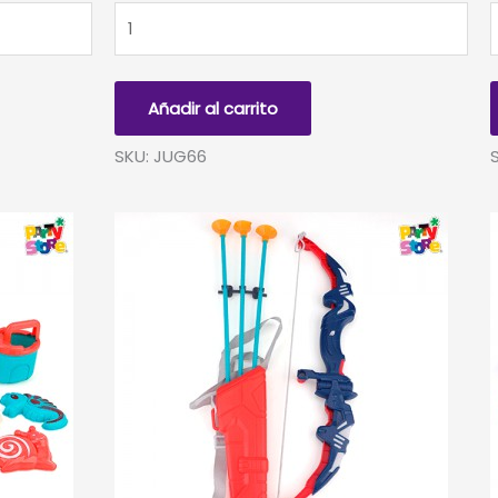
SET
S
PARTIDO
DE
D
DEDO/FÚTBOL
Añadir al carrito
cantidad
-
S
SKU: JUG66
c