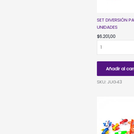
SET DIVERSIÓN PA
UNIDADES
$
6.201,00
SET
DIVERSIÓN
PARA
PIÑATA
Añadir al car
-
SET
SKU: JUG43
X
24
UNIDADES
cantidad