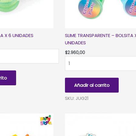
A X 6 UNIDADES
SLIME TRANSPARENTE – BOLSITA 
UNIDADES
$
2.960,00
SLIME
TRANSPARENTE
-
rito
BOLSITA
Añadir al carrito
X
4
SKU: JUG21
UNIDADES
cantidad