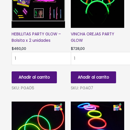
HEBILLITAS PARTY GLOW –
VINCHA OREJAS PARTY
Bolsita x 2 unidades
GLOW
$
460,00
$
728,00
HEBILLITAS
VINCHA
PARTY
OREJAS
GLOW
PARTY
-
GLOW
Añadir al carrito
Añadir al carrito
Bolsita
cantidad
x
SKU: PGA06
SKU: PGA07
2
unidades
cantidad