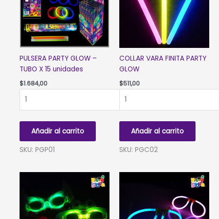
PULSERA PARTY GLOW –
COLLAR VARA FINITA PARTY
TUBO X 15 unidades
GLOW
$
1.684,00
$
511,00
PULSERA
COLLAR
PARTY
VARA
GLOW
FINITA
-
PARTY
Añadir al carrito
Añadir al carrito
TUBO
GLOW
X
cantidad
SKU: PGP01
SKU: PGC02
15
unidades
cantidad