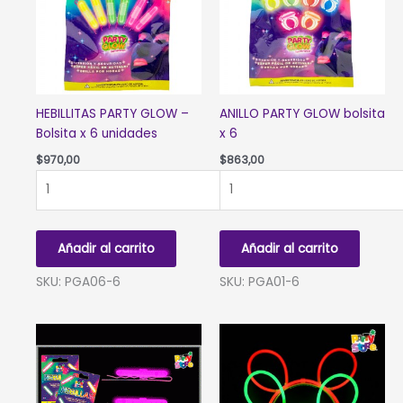
HEBILLITAS PARTY GLOW –
ANILLO PARTY GLOW bolsita
Bolsita x 6 unidades
x 6
$
970,00
$
863,00
HEBILLITAS
ANILLO
PARTY
PARTY
GLOW
GLOW
-
bolsita
Añadir al carrito
Añadir al carrito
Bolsita
x
x
6
SKU: PGA06-6
SKU: PGA01-6
6
cantidad
unidades
cantidad