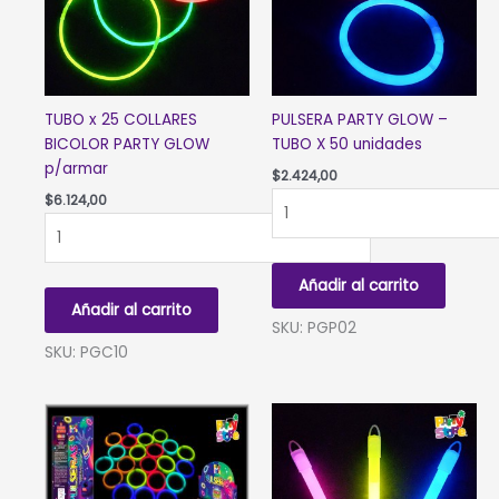
TUBO x 25 COLLARES
PULSERA PARTY GLOW –
BICOLOR PARTY GLOW
TUBO X 50 unidades
p/armar
$
2.424,00
PULSERA
$
6.124,00
TUBO
PARTY
x
GLOW
25
-
Añadir al carrito
COLLARES
TUBO
Añadir al carrito
BICOLOR
X
SKU: PGP02
PARTY
50
SKU: PGC10
GLOW
unidades
p/armar
cantidad
cantidad