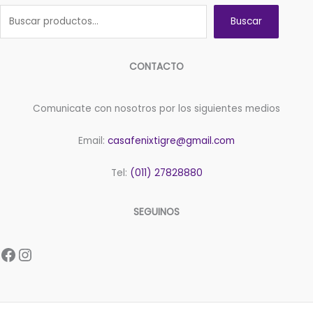
Buscar
CONTACTO
Comunicate con nosotros por los siguientes medios
Email:
casafenixtigre@gmail.com
Tel:
(011) 27828880
SEGUINOS
Facebook
Instagram