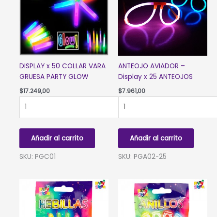
DISPLAY x 50 COLLAR VARA
ANTEOJO AVIADOR –
GRUESA PARTY GLOW
Display x 25 ANTEOJOS
$
17.249,00
$
7.961,00
DISPLAY
ANTEOJO
x
AVIADOR
50
-
COLLAR
Display
Añadir al carrito
Añadir al carrito
VARA
x
GRUESA
25
SKU: PGC01
SKU: PGA02-25
PARTY
ANTEOJOS
GLOW
cantidad
cantidad