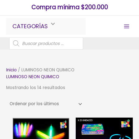
Ir
Compra mínima $200.000
al
contenido
CATEGORÍAS
Búsqueda
de
productos
Inicio
/ LUMINOSO NEON QUIMICO
LUMINOSO NEON QUIMICO
Ordenado
Mostrando los 14 resultados
por
los
últimos