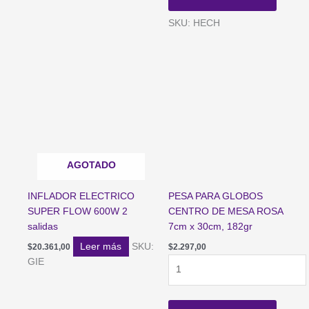
TANQUE
DE
SKU: HECH
HELIO
(infla
aprox.
30
Globos
de
9")
cantidad
AGOTADO
INFLADOR ELECTRICO
PESA PARA GLOBOS
SUPER FLOW 600W 2
CENTRO DE MESA ROSA
salidas
7cm x 30cm, 182gr
Leer más
SKU:
$
20.361,00
$
2.297,00
PESA
GIE
PARA
GLOBOS
CENTRO