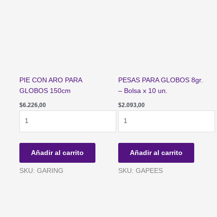
90
Globos
de
9")
cantidad
PIE CON ARO PARA
PESAS PARA GLOBOS 8gr.
GLOBOS 150cm
– Bolsa x 10 un.
$
6.226,00
$
2.093,00
PIE
PESAS
CON
PARA
ARO
GLOBOS
PARA
8gr.
Añadir al carrito
Añadir al carrito
GLOBOS
-
150cm
Bolsa
SKU: GARING
SKU: GAPEES
cantidad
x
10
un.
cantidad