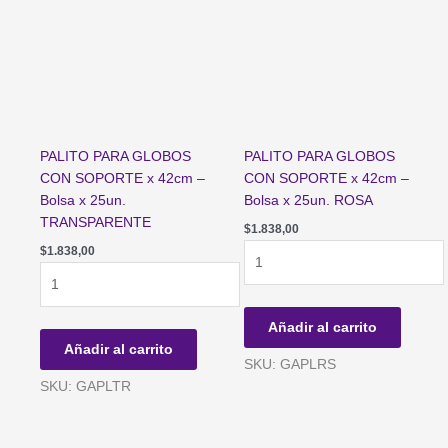
PALITO PARA GLOBOS
PALITO PARA GLOBOS
CON SOPORTE x 42cm –
CON SOPORTE x 42cm –
Bolsa x 25un.
Bolsa x 25un. ROSA
TRANSPARENTE
$
1.838,00
PALITO
$
1.838,00
PALITO
PARA
PARA
GLOBOS
GLOBOS
CON
Añadir al carrito
CON
SOPORTE
Añadir al carrito
SOPORTE
x
SKU: GAPLRS
x
42cm
SKU: GAPLTR
42cm
-
-
Bolsa
Bolsa
x