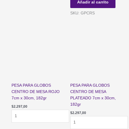
Añadir al carrito
DE
MESA
SKU: GPCRS
ROSA
7cm
x
30cm,
182gr
cantidad
PESA PARA GLOBOS
PESA PARA GLOBOS
CENTRO DE MESA ROJO
CENTRO DE MESA
7cm x 30cm, 182gr
PLATEADO 7cm x 30cm,
182gr
$
2.297,00
PESA
$
2.297,00
PARA
PESA
GLOBOS
PARA