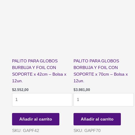
Bolsa
Bolsa
x
x
25un.
25un.
CELESTE
BLANCO
cantidad
cantidad
PALITO PARA GLOBOS
PALITO PARA GLOBOS
BURBUJA Y FOIL CON
BORBUJA Y FOIL CON
SOPORTE x 42cm – Bolsa x
SOPORTE x 70cm – Bolsa x
12un.
12un.
$
2.552,00
$
3.981,00
PALITO
PALITO
PARA
PARA
GLOBOS
GLOBOS
BURBUJA
BORBUJA
Añadir al carrito
Añadir al carrito
Y
Y
FOIL
FOIL
SKU: GAPF42
SKU: GAPF70