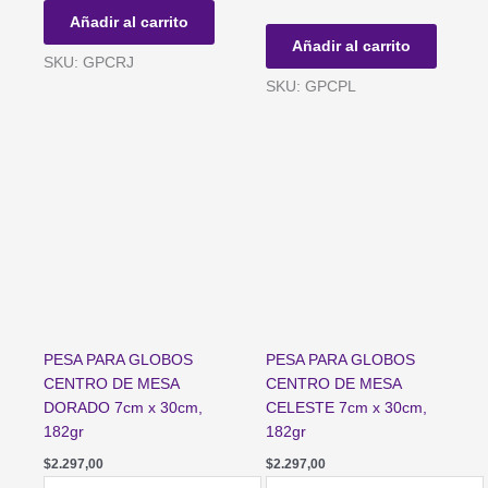
CENTRO
GLOBOS
Añadir al carrito
DE
CENTRO
Añadir al carrito
MESA
DE
SKU: GPCRJ
ROJO
MESA
SKU: GPCPL
7cm
PLATEADO
x
7cm
30cm,
x
182gr
30cm,
cantidad
182gr
cantidad
PESA PARA GLOBOS
PESA PARA GLOBOS
CENTRO DE MESA
CENTRO DE MESA
DORADO 7cm x 30cm,
CELESTE 7cm x 30cm,
182gr
182gr
$
2.297,00
$
2.297,00
PESA
PESA