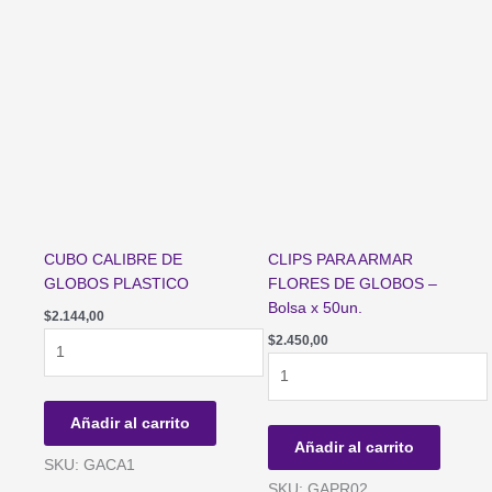
CON
CON
SOPORTE
SOPORTE
x
x
42cm
70cm
-
-
Bolsa
Bolsa
x
x
12un.
12un.
cantidad
cantidad
CUBO CALIBRE DE
CLIPS PARA ARMAR
GLOBOS PLASTICO
FLORES DE GLOBOS –
Bolsa x 50un.
$
2.144,00
CUBO
$
2.450,00
CALIBRE
CLIPS
DE
PARA
GLOBOS
ARMAR
Añadir al carrito
PLASTICO
FLORES
Añadir al carrito
cantidad
DE
SKU: GACA1
GLOBOS
SKU: GAPR02