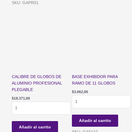
DE
cantidad
SKU: GAPR01
GLOBOS
-
Bolsa
x
50un.
cantidad
CALIBRE DE GLOBOS DE
BASE EXHIBIDOR PARA
ALUMINIO PROFESIONAL
RAMO DE 11 GLOBOS
PLEGABLE
$
3.062,00
BASE
$
18.371,00
CALIBRE
EXHIBIDOR
DE
PARA
GLOBOS
RAMO
Añadir al carrito
DE
DE
Añadir al carrito
ALUMINIO
11
SKU: GAS110