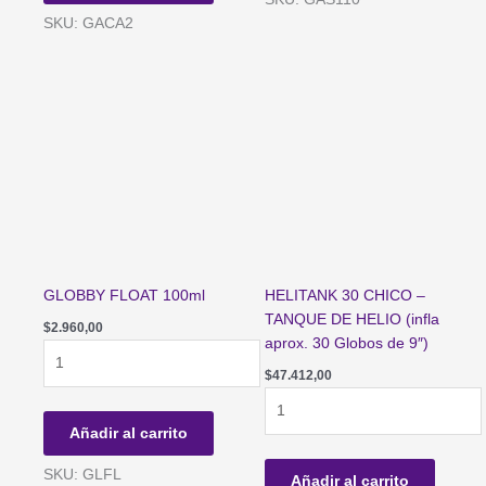
PROFESIONAL
GLOBOS
SKU: GACA2
PLEGABLE
cantidad
cantidad
GLOBBY FLOAT 100ml
HELITANK 30 CHICO –
TANQUE DE HELIO (infla
$
2.960,00
aprox. 30 Globos de 9″)
GLOBBY
FLOAT
$
47.412,00
100ml
HELITANK
cantidad
30
Añadir al carrito
CHICO
-
SKU: GLFL
Añadir al carrito