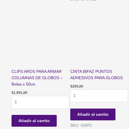
-
Bolsa
x
50un.
cantidad
CLIPS AROS PARA ARMAR
CINTA BIFAZ PUNTOS
COLUMNAS DE GLOBOS –
ADHESIVOS PARA GLOBOS
Bolsa x 50un.
$
205,00
CINTA
$
1.991,00
CLIPS
BIFAZ
AROS
PUNTOS
PARA
ADHESIVOS
Añadir al carrito
ARMAR
PARA
Añadir al carrito
COLUMNAS
GLOBOS
SKU: GAPU