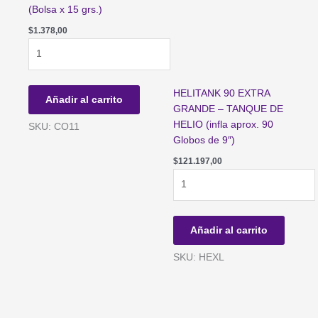
(Bolsa x 15 grs.)
$
1.378,00
CONFETTI
CORAZONES
(Bolsa
x
HELITANK 90 EXTRA
Añadir al carrito
15
GRANDE – TANQUE DE
grs.)
HELIO (infla aprox. 90
SKU: CO11
cantidad
Globos de 9″)
$
121.197,00
HELITANK
90
EXTRA
GRANDE
Añadir al carrito
-
TANQUE
SKU: HEXL
DE
HELIO
(infla
aprox.