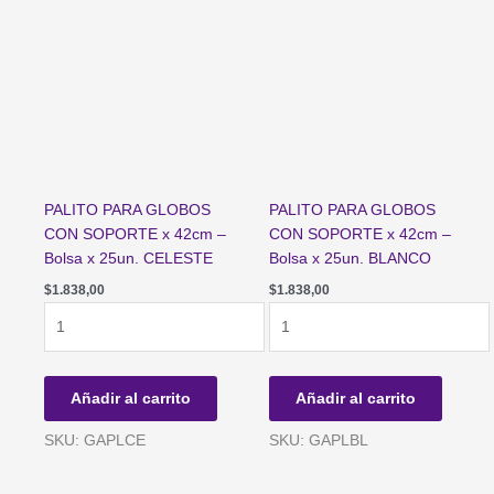
x
25un.
25un.
ROSA
TRANSPARENTE
cantidad
cantidad
PALITO PARA GLOBOS
PALITO PARA GLOBOS
CON SOPORTE x 42cm –
CON SOPORTE x 42cm –
Bolsa x 25un. CELESTE
Bolsa x 25un. BLANCO
$
1.838,00
$
1.838,00
PALITO
PALITO
PARA
PARA
GLOBOS
GLOBOS
CON
CON
Añadir al carrito
Añadir al carrito
SOPORTE
SOPORTE
x
x
SKU: GAPLCE
SKU: GAPLBL
42cm
42cm
-
-