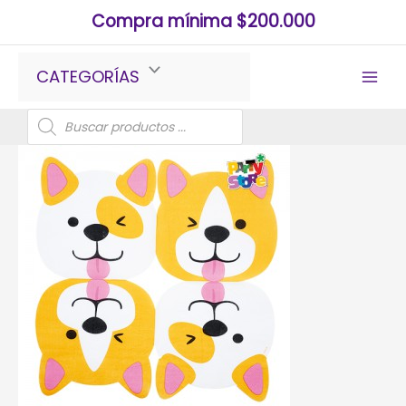
Ir
Compra mínima $200.000
al
contenido
CATEGORÍAS
Búsqueda
de
productos