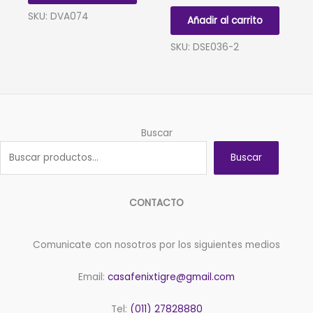
6
COMUNION
SKU: DVA074
Añadir al carrito
unidades
BAUTISMO
cantidad
CONFIRMACION
SKU: DSE036-2
x
12
cantidad
Buscar
Buscar
CONTACTO
Comunicate con nosotros por los siguientes medios
Email:
casafenixtigre@gmail.com
Tel:
(011) 27828880