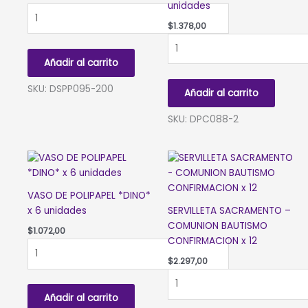
unidades
SORBETES
ROSA
$
1.378,00
LISO
PLATO
x
DE
Añadir al carrito
200un.
POLIPAPEL
cantidad
17cm
SKU: DSPP095-200
Añadir al carrito
FULL
ROSA
SKU: DPC088-2
GOLD
x
6
unidades
cantidad
VASO DE POLIPAPEL *DINO*
x 6 unidades
SERVILLETA SACRAMENTO –
COMUNION BAUTISMO
$
1.072,00
CONFIRMACION x 12
VASO
DE
$
2.297,00
POLIPAPEL
SERVILLETA
*DINO*
SACRAMENTO
Añadir al carrito
x
-