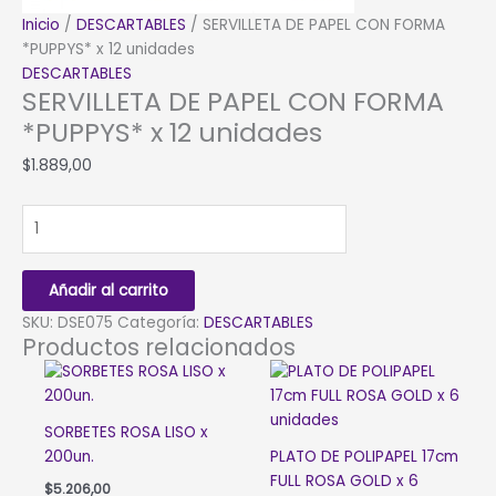
Inicio
/
DESCARTABLES
/ SERVILLETA DE PAPEL CON FORMA
*PUPPYS* x 12 unidades
DESCARTABLES
SERVILLETA DE PAPEL CON FORMA
*PUPPYS* x 12 unidades
$
1.889,00
SERVILLETA
DE
PAPEL
CON
Añadir al carrito
FORMA
SKU:
DSE075
Categoría:
DESCARTABLES
*PUPPYS*
Productos relacionados
x
12
unidades
SORBETES ROSA LISO x
cantidad
200un.
PLATO DE POLIPAPEL 17cm
FULL ROSA GOLD x 6
$
5.206,00