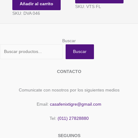
MAPACHE
-
Añadir al carrito
SKU: VTS FL
266cc
Blister
SKU: DVA 046
x
x
6
24
un.
u
cantidad
cantidad
Buscar
Buscar
CONTACTO
Comunicate con nosotros por los siguientes medios
Email:
casafenixtigre@gmail.com
Tel:
(011) 27828880
SEGUINOS