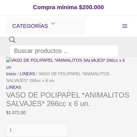
Ir
Compra mínima $200.000
al
contenido
CATEGORÍAS
Búsqueda
de
productos
Inicio
/
LINEAS
/ VASO DE POLIPAPEL *ANIMALITOS
SALVAJES* 266cc x 6 un.
LINEAS
VASO DE POLIPAPEL *ANIMALITOS
SALVAJES* 266cc x 6 un.
$
1.072,00
VASO
DE