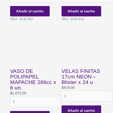
METALIZADAS
POLIPAPEL
DORADAS
UNICORNIO
Añadir al carrito
Añadir al carrito
-
SWEET
SKU: VLM DO
SKU: DVA 014
Blister
266cc
x
x
8
6
unidades
un.
cantidad
cantidad
VASO DE
VELAS FINITAS
POLIPAPEL
17cm NEON –
MAPACHE 266cc x
Blister x 24 u
6 un.
$
919,00
VELAS
$
1.072,00
VASO
FINITAS
DE
17cm
POLIPAPEL
NEON
Añadir al carrito