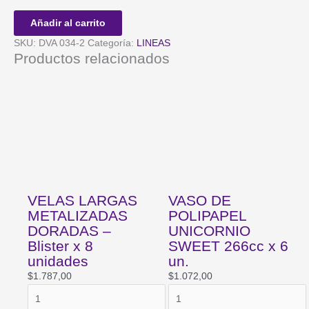
POLIPAPEL
*ANIMALITOS
Añadir al carrito
SALVAJES*
SKU:
DVA 034-2
Categoría:
LINEAS
266cc
Productos relacionados
x
6
un.
cantidad
VELAS LARGAS
VASO DE
METALIZADAS
POLIPAPEL
DORADAS –
UNICORNIO
Blister x 8
SWEET 266cc x 6
unidades
un.
$
1.787,00
$
1.072,00
VELAS
VASO
LARGAS
DE