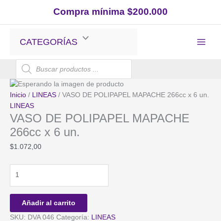
Ir
Compra mínima $200.000
al
contenido
CATEGORÍAS
Búsqueda
de
productos
Inicio
/
LINEAS
/ VASO DE POLIPAPEL MAPACHE 266cc x 6 un.
LINEAS
VASO DE POLIPAPEL MAPACHE
266cc x 6 un.
$
1.072,00
VASO
DE
POLIPAPEL
MAPACHE
Añadir al carrito
266cc
SKU:
DVA 046
Categoría:
LINEAS