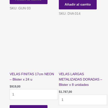
cantidad
UNICORNIO
Añadir al carrito
SWEET
SKU: GUN 03
266cc
SKU: DVA 014
x
6
un.
cantidad
VELAS FINITAS 17cm NEON
VELAS LARGAS
– Blister x 24 u
METALIZADAS DORADAS –
Blister x 8 unidades
$
919,00
VELAS
$
1.787,00
FINITAS
VELAS
17cm
LARGAS
NEON
METALIZADAS