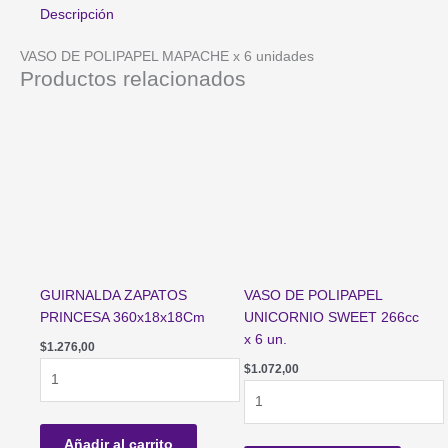
x
Descripción
6
un.
VASO DE POLIPAPEL MAPACHE x 6 unidades
cantidad
Productos relacionados
GUIRNALDA ZAPATOS
VASO DE POLIPAPEL
PRINCESA 360x18x18Cm
UNICORNIO SWEET 266cc
x 6 un.
$
1.276,00
GUIRNALDA
$
1.072,00
ZAPATOS
VASO
PRINCESA
DE
360x18x18Cm
POLIPAPEL
Añadir al carrito