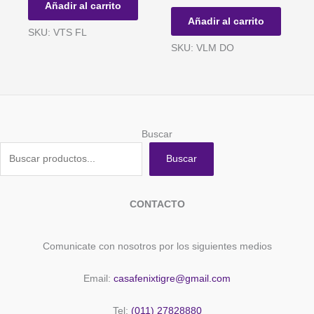
Añadir al carrito
-
DORADAS
Añadir al carrito
Blister
-
SKU: VTS FL
x
Blister
SKU: VLM DO
24
x
u
8
cantidad
unidades
cantidad
Buscar
Buscar
CONTACTO
Comunicate con nosotros por los siguientes medios
Email:
casafenixtigre@gmail.com
Tel:
(011) 27828880