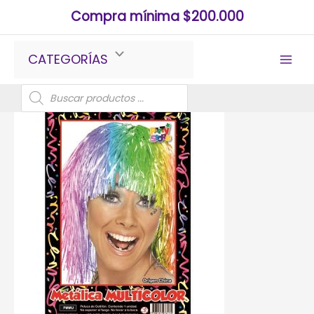
Ir
Compra mínima $200.000
al
contenido
CATEGORÍAS
Búsqueda
de
productos