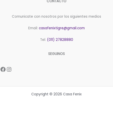
CONTACTO
Comunicate con nosotros por los siguientes medios
Email:
casafenixtigre@gmail.com
Tel:
(011) 27828880
SEGUINOS
Facebook
Instagram
Copyright © 2026 Casa Fenix