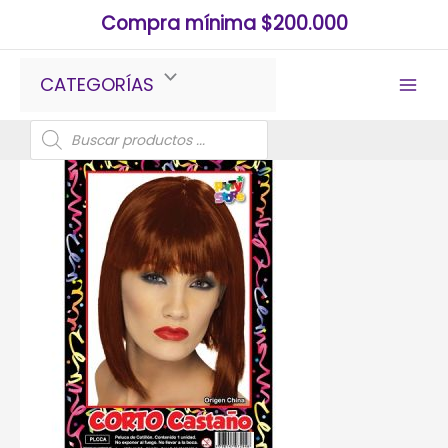
Ir
Compra mínima $200.000
al
contenido
CATEGORÍAS
Búsqueda
de
productos