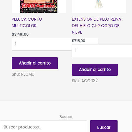
PELUCA CORTO
EXTENSION DE PELO REINA
MULTICOLOR
DEL HIELO CLIP COPO DE
NIEVE
$
3.491,00
PELUCA
$
715,00
CORTO
EXTENSION
MULTICOLOR
DE
cantidad
PELO
Añadir al carrito
REINA
Añadir al carrito
DEL
SKU: PLCMU
HIELO
SKU: ACC037
CLIP
COPO
DE
NIEVE
cantidad
Buscar
Buscar