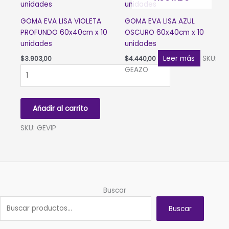
GOMA EVA LISA VIOLETA
GOMA EVA LISA AZUL
PROFUNDO 60x40cm x 10
OSCURO 60x40cm x 10
unidades
unidades
Leer más
SKU:
$
3.903,00
$
4.440,00
GOMA
GEAZO
EVA
LISA
VIOLETA
Añadir al carrito
PROFUNDO
60x40cm
SKU: GEVIP
x
10
unidades
cantidad
Buscar
Buscar