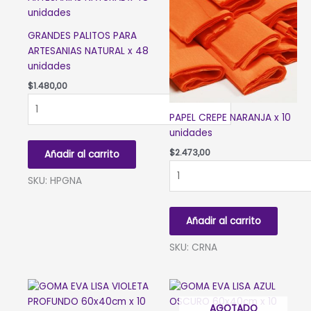
GRANDES PALITOS PARA
ARTESANIAS NATURAL x 48
unidades
$
1.480,00
GRANDES
PALITOS
PAPEL CREPE NARANJA x 10
PARA
unidades
ARTESANIAS
$
2.473,00
Añadir al carrito
NATURAL
PAPEL
x
SKU: HPGNA
CREPE
48
NARANJA
unidades
x
Añadir al carrito
cantidad
10
unidades
SKU: CRNA
cantidad
AGOTADO