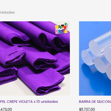
48
unidades
unidades
cantidad
PEL CREPE VIOLETA x 10 unidades
BARRA DE SILICON
.473,00
$
11.737,00