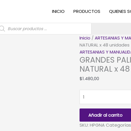
INICIO
PRODUCTOS
QUIENES 
úsqueda
e
roductos
Inicio
/
ARTESANIAS Y M
NATURAL x 48 unidades
ARTESANIAS Y MANUALI
GRANDES PAL
NATURAL x 48
$
1.480,00
GRANDES
PALITOS
PARA
ARTESANIAS
Añadir al carrito
NATURAL
SKU:
HPGNA
Categorías
x