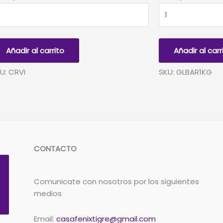
PEL
BARRA
EPE
DE
OLETA
SILICONA
1000g
Añadir al carrito
Añadir al carr
(1Kg)
idades
30x0,74cm
U: CRVI
SKU: GLBAR1KG
ntidad
cantidad
CONTACTO
Comunicate con nosotros por los siguientes
medios
Email:
casafenixtigre@gmail.com