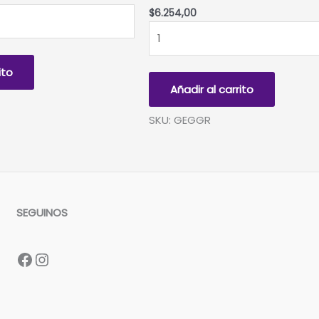
$
6.254,00
GOMA
EVA
GIBRE
ito
GRIS
Añadir al carrito
60x40cm
x
SKU: GEGGR
10
unidades
cantidad
SEGUINOS
Facebook
Instagram