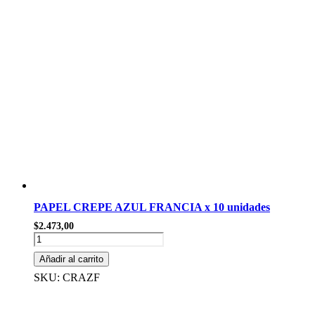
PAPEL CREPE AZUL FRANCIA x 10 unidades
$
2.473,00
PAPEL
CREPE
Añadir al carrito
AZUL
FRANCIA
SKU: CRAZF
x
10
unidades