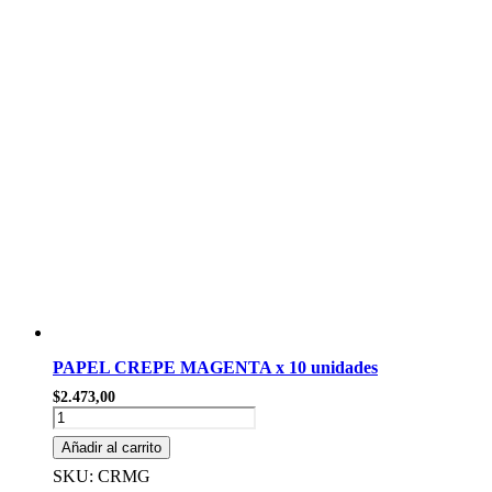
cantidad
PAPEL CREPE MAGENTA x 10 unidades
$
2.473,00
PAPEL
CREPE
Añadir al carrito
MAGENTA
x
SKU: CRMG