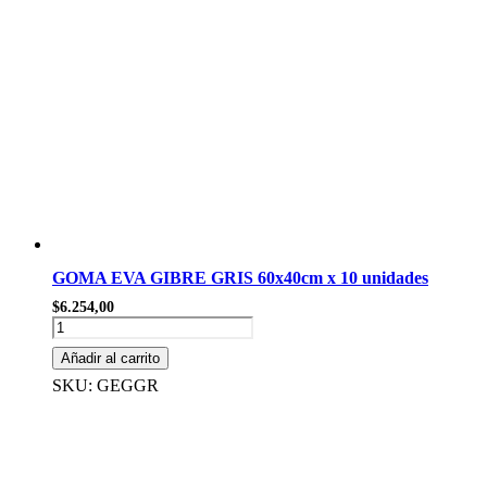
GOMA EVA GIBRE GRIS 60x40cm x 10 unidades
$
6.254,00
GOMA
EVA
Añadir al carrito
GIBRE
GRIS
SKU: GEGGR
60x40cm
x
10
unidades
cantidad