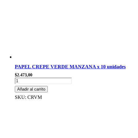
PAPEL CREPE VERDE MANZANA x 10 unidades
$
2.473,00
PAPEL
CREPE
Añadir al carrito
VERDE
MANZANA
SKU: CRVM
x
10
unidades
cantidad