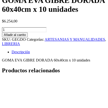
GOMA EVA GIBRE DORADA
60x40cm x 10 unidades
$
6.254,00
GOMA
EVA
Añadir al carrito
GIBRE
SKU:
GEGDO
Categorías:
ARTESANIAS Y MANUALIDADES
,
DORADA
LIBRERIA
60x40cm
x
Descripción
10
unidades
GOMA EVA GIBRE DORADA 60x40cm x 10 unidades
cantidad
Productos relacionados