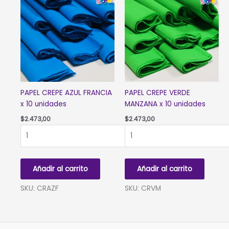
PAPEL CREPE AZUL FRANCIA
PAPEL CREPE VERDE
x 10 unidades
MANZANA x 10 unidades
$
2.473,00
$
2.473,00
PAPEL
PAPEL
CREPE
CREPE
AZUL
VERDE
FRANCIA
MANZANA
Añadir al carrito
Añadir al carrito
x
x
10
10
SKU: CRAZF
SKU: CRVM
unidades
unidades
cantidad
cantidad