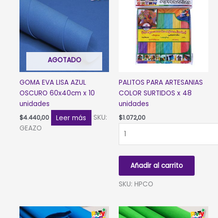
AGOTADO
GOMA EVA LISA AZUL
PALITOS PARA ARTESANIAS
OSCURO 60x40cm x 10
COLOR SURTIDOS x 48
unidades
unidades
Leer más
SKU:
$
4.440,00
$
1.072,00
PALITOS
GEAZO
PARA
ARTESANIAS
COLOR
Añadir al carrito
SURTIDOS
x
SKU: HPCO
48
unidades
cantidad