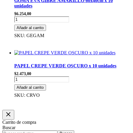
GOMA EVA GIBRE AMARILLO 60x40cm x 10
unidades
$
6.254,00
GOMA
EVA
Añadir al carrito
GIBRE
AMARILLO
SKU: GEGAM
60x40cm
x
10
unidades
cantidad
PAPEL CREPE VERDE OSCURO x 10 unidades
$
2.473,00
PAPEL
CREPE
Añadir al carrito
VERDE
OSCURO
SKU: CRVO
x
10
unidades
cantidad
Carrito de compra
Buscar