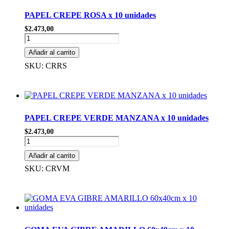
PAPEL CREPE ROSA x 10 unidades
$
2.473,00
PAPEL
CREPE
Añadir al carrito
ROSA
x
SKU: CRRS
10
unidades
cantidad
PAPEL CREPE VERDE MANZANA x 10 unidades
$
2.473,00
PAPEL
CREPE
Añadir al carrito
VERDE
MANZANA
SKU: CRVM
x
10
unidades
cantidad