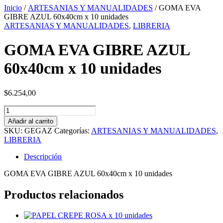
Inicio
/
ARTESANIAS Y MANUALIDADES
/ GOMA EVA
GIBRE AZUL 60x40cm x 10 unidades
ARTESANIAS Y MANUALIDADES
,
LIBRERIA
GOMA EVA GIBRE AZUL
60x40cm x 10 unidades
$
6.254,00
GOMA
EVA
Añadir al carrito
GIBRE
SKU:
GEGAZ
Categorías:
ARTESANIAS Y MANUALIDADES
,
AZUL
LIBRERIA
60x40cm
x
Descripción
10
unidades
GOMA EVA GIBRE AZUL 60x40cm x 10 unidades
cantidad
Productos relacionados