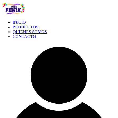
Ir
al
contenido
INICIO
PRODUCTOS
QUIENES SOMOS
CONTACTO