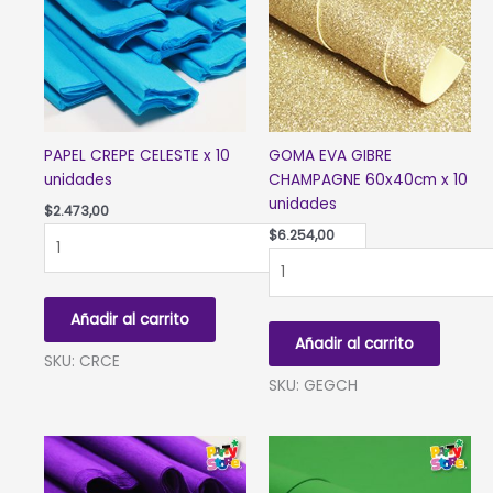
PAPEL CREPE CELESTE x 10
GOMA EVA GIBRE
unidades
CHAMPAGNE 60x40cm x 10
unidades
$
2.473,00
PAPEL
$
6.254,00
CREPE
GOMA
CELESTE
EVA
x
GIBRE
Añadir al carrito
10
CHAMPAGNE
Añadir al carrito
unidades
60x40cm
SKU: CRCE
cantidad
x
SKU: GEGCH
10
unidades
cantidad