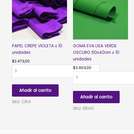
PAPEL CREPE VIOLETA x 10
GOMA EVA LISA VERDE
unidades
OSCURO 60x40cm x 10
unidades
$
2.473,00
PAPEL
$
3.903,00
CREPE
GOMA
VIOLETA
EVA
x
LISA
Añadir al carrito
10
VERDE
Añadir al carrito
unidades
OSCURO
SKU: CRVI
cantidad
60x40cm
SKU: GEVO
x
10
unidades
cantidad