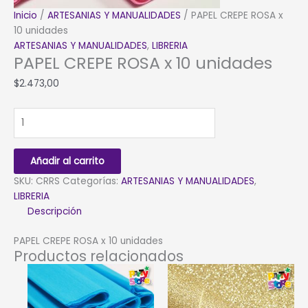
Inicio
/
ARTESANIAS Y MANUALIDADES
/ PAPEL CREPE ROSA x
10 unidades
ARTESANIAS Y MANUALIDADES
,
LIBRERIA
PAPEL CREPE ROSA x 10 unidades
$
2.473,00
PAPEL
CREPE
ROSA
x
Añadir al carrito
10
SKU:
CRRS
Categorías:
ARTESANIAS Y MANUALIDADES
,
unidades
LIBRERIA
cantidad
Descripción
PAPEL CREPE ROSA x 10 unidades
Productos relacionados