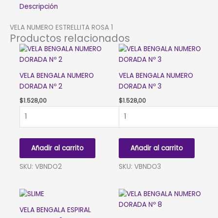
cantidad
Descripción
VELA NUMERO ESTRELLITA ROSA 1
Productos relacionados
VELA BENGALA NUMERO
VELA BENGALA NUMERO
DORADA Nº 2
DORADA Nº 3
$
1.528,00
$
1.528,00
VELA
VELA
BENGALA
BENGALA
NUMERO
NUMERO
DORADA
DORADA
Añadir al carrito
Añadir al carrito
Nº
Nº
2
3
SKU: VBNDO2
SKU: VBNDO3
cantidad
cantidad
VELA BENGALA ESPIRAL