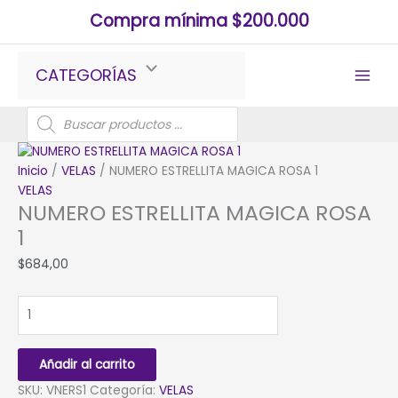
Ir
Compra mínima $200.000
al
contenido
CATEGORÍAS
Búsqueda
de
productos
Inicio
/
VELAS
/ NUMERO ESTRELLITA MAGICA ROSA 1
VELAS
NUMERO ESTRELLITA MAGICA ROSA
1
$
684,00
NUMERO
ESTRELLITA
MAGICA
ROSA
Añadir al carrito
1
SKU:
VNERS1
Categoría:
VELAS