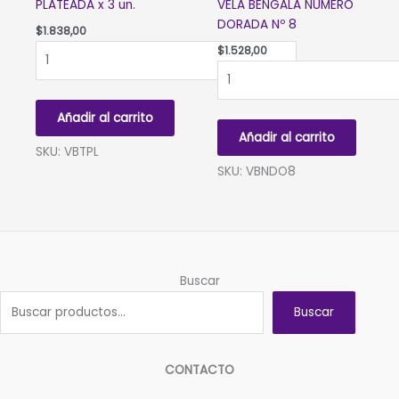
PLATEADA x 3 un.
VELA BENGALA NUMERO
DORADA Nº 8
$
1.838,00
VELA
$
1.528,00
BENGALA
VELA
ESPIRAL
BENGALA
PLATEADA
NUMERO
Añadir al carrito
x
DORADA
Añadir al carrito
3
Nº
SKU: VBTPL
un.
8
SKU: VBNDO8
cantidad
cantidad
Buscar
Buscar
CONTACTO