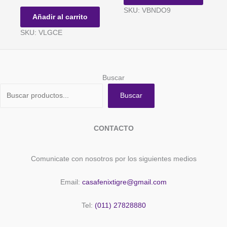
GIBRE
Nº
SKU: VBNDO9
BICOLOR
9
Añadir al carrito
CELESTES
cantidad
SKU: VLGCE
-
Blister
x
16
Buscar
unidades
cantidad
Buscar
CONTACTO
Comunicate con nosotros por los siguientes medios
Email:
casafenixtigre@gmail.com
Tel:
(011) 27828880