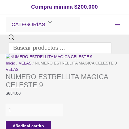
Ir
Compra mínima $200.000
al
contenido
CATEGORÍAS
Búsqueda
de
productos
Inicio
/
VELAS
/ NUMERO ESTRELLITA MAGICA CELESTE 9
VELAS
NUMERO ESTRELLITA MAGICA
CELESTE 9
$
684,00
NUMERO
ESTRELLITA
MAGICA
CELESTE
Añadir al carrito