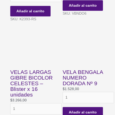
HOLOGRAFICA
DORADA
Añadir al carrito
ROSA
Nº
Añadir al carrito
SKU: VBNDO6
LLAMA
6
SKU: K2393-RS
ROSA
cantidad
x
4un
cantidad
VELAS LARGAS
VELA BENGALA
GIBRE BICOLOR
NUMERO
CELESTES –
DORADA Nº 9
Blister x 16
$
1.528,00
unidades
VELA
BENGALA
$
3.266,00
VELAS
NUMERO
LARGAS
DORADA
Añadir al carrito