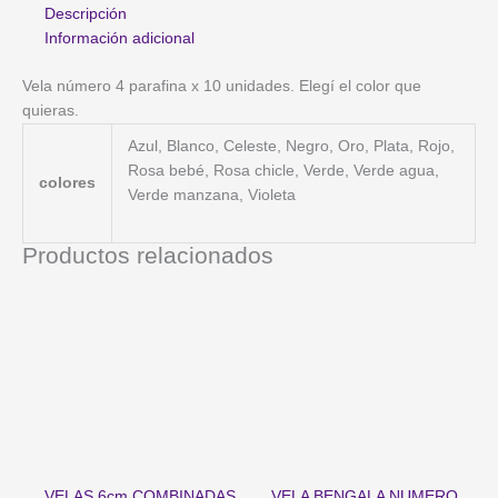
10
Descripción
u
Información adicional
cantidad
Vela número 4 parafina x 10 unidades. Elegí el color que
quieras.
Azul, Blanco, Celeste, Negro, Oro, Plata, Rojo,
Rosa bebé, Rosa chicle, Verde, Verde agua,
colores
Verde manzana, Violeta
Productos relacionados
VELAS 6cm COMBINADAS
VELA BENGALA NUMERO