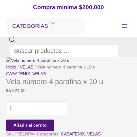
Ir
Compra mínima $200.000
al
contenido
CATEGORÍAS
Búsqueda
de
productos
Inicio
/
VELAS
/ Vela número 4 parafina x 10 u
CASAFENIX
,
VELAS
Vela número 4 parafina x 10 u
$
5.824,00
Vela
número
4
parafina
Añadir al carrito
x
SKU:
VELNPA4
Categorías:
CASAFENIX
,
VELAS