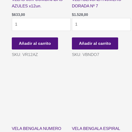
AZULES x12un.
DORADA Nº 7
$
633,00
$
1.528,00
VELAS
VELA
6cm
BENGALA
COMBINADAS
NUMERO
AZULES
DORADA
Añadir al carrito
Añadir al carrito
x12un.
Nº
cantidad
7
SKU: VR12AZ
SKU: VBNDO7
cantidad
VELA BENGALA NUMERO
VELA BENGALA ESPIRAL