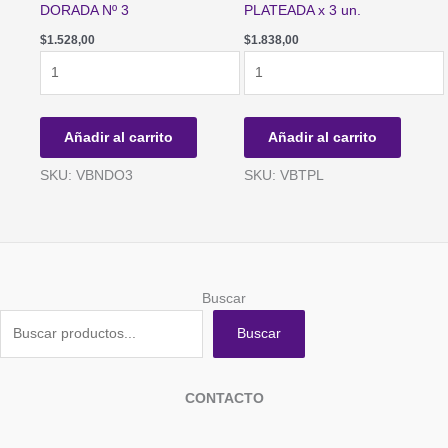
DORADA Nº 3
PLATEADA x 3 un.
$
1.528,00
$
1.838,00
VELA
VELA
BENGALA
BENGALA
NUMERO
ESPIRAL
DORADA
PLATEADA
Añadir al carrito
Añadir al carrito
Nº
x
3
3
SKU: VBNDO3
SKU: VBTPL
cantidad
un.
cantidad
Buscar
Buscar
CONTACTO