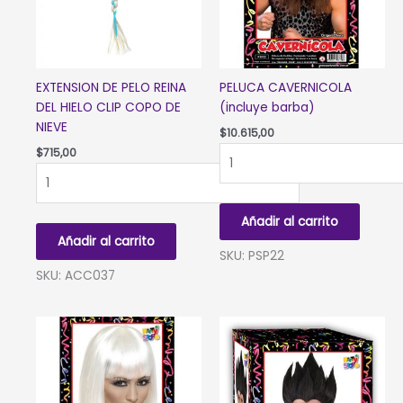
EXTENSION DE PELO REINA
PELUCA CAVERNICOLA
DEL HIELO CLIP COPO DE
(incluye barba)
NIEVE
$
10.615,00
PELUCA
$
715,00
EXTENSION
CAVERNICOLA
DE
(incluye
PELO
barba)
Añadir al carrito
REINA
cantidad
Añadir al carrito
DEL
SKU: PSP22
HIELO
SKU: ACC037
CLIP
COPO
DE
NIEVE
cantidad