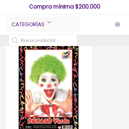
Ir
Compra mínima $200.000
al
contenido
CATEGORÍAS
Búsqueda
de
productos