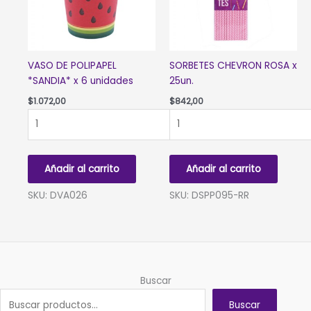
VASO DE POLIPAPEL
SORBETES CHEVRON ROSA x
*SANDIA* x 6 unidades
25un.
$
1.072,00
$
842,00
VASO
SORBETES
DE
CHEVRON
POLIPAPEL
ROSA
*SANDIA*
x
Añadir al carrito
Añadir al carrito
x
25un.
6
cantidad
SKU: DVA026
SKU: DSPP095-RR
unidades
cantidad
Buscar
Buscar