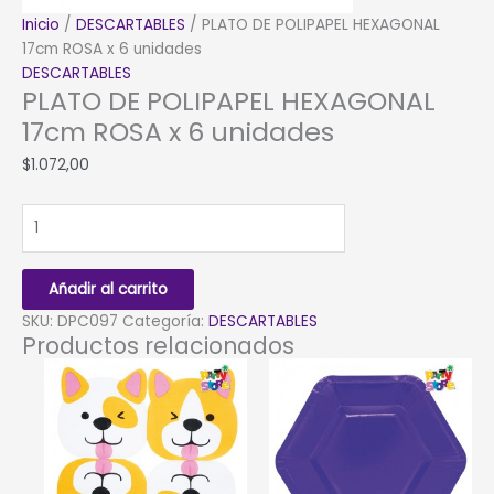
Inicio
/
DESCARTABLES
/ PLATO DE POLIPAPEL HEXAGONAL
17cm ROSA x 6 unidades
DESCARTABLES
PLATO DE POLIPAPEL HEXAGONAL
17cm ROSA x 6 unidades
$
1.072,00
PLATO
DE
POLIPAPEL
HEXAGONAL
Añadir al carrito
17cm
SKU:
DPC097
Categoría:
DESCARTABLES
ROSA
Productos relacionados
x
6
unidades
cantidad