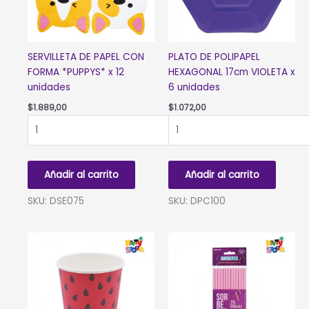
SERVILLETA DE PAPEL CON
PLATO DE POLIPAPEL
FORMA *PUPPYS* x 12
HEXAGONAL 17cm VIOLETA x
unidades
6 unidades
$
1.889,00
$
1.072,00
SERVILLETA
PLATO
DE
DE
PAPEL
POLIPAPEL
CON
HEXAGONAL
Añadir al carrito
Añadir al carrito
FORMA
17cm
*PUPPYS*
VIOLETA
SKU: DSE075
SKU: DPC100
x
x
12
6
unidades
unidades
cantidad
cantidad