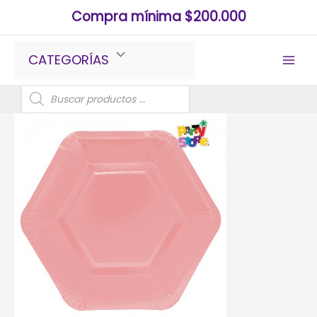
Ir
Compra mínima $200.000
al
contenido
CATEGORÍAS
Búsqueda
de
productos