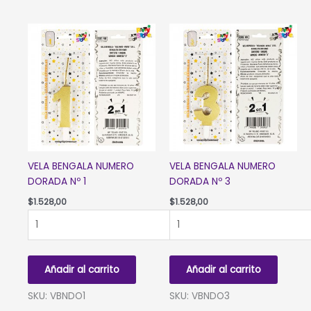
por
10
unidades
cantidad
VELA BENGALA NUMERO
VELA BENGALA NUMERO
DORADA Nº 1
DORADA Nº 3
$
1.528,00
$
1.528,00
VELA
VELA
BENGALA
BENGALA
NUMERO
NUMERO
DORADA
DORADA
Añadir al carrito
Añadir al carrito
Nº
Nº
1
3
SKU: VBNDO1
SKU: VBNDO3
cantidad
cantidad