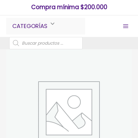
Ir
Compra mínima $200.000
al
contenido
CATEGORÍAS
Búsqueda
de
productos