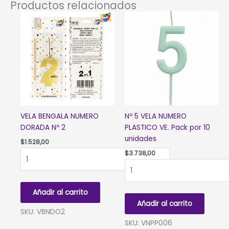
Productos relacionados
VELA BENGALA NUMERO
Nº 5 VELA NUMERO
DORADA Nº 2
PLASTICO VE. Pack por 10
unidades
$
1.528,00
VELA
$
3.738,00
BENGALA
Nº
NUMERO
5 VELA
DORADA
NUMERO
Añadir al carrito
Nº
PLASTICO
Añadir al carrito
2
VE.
SKU: VBNDO2
cantidad
Pack
SKU: VNPP006