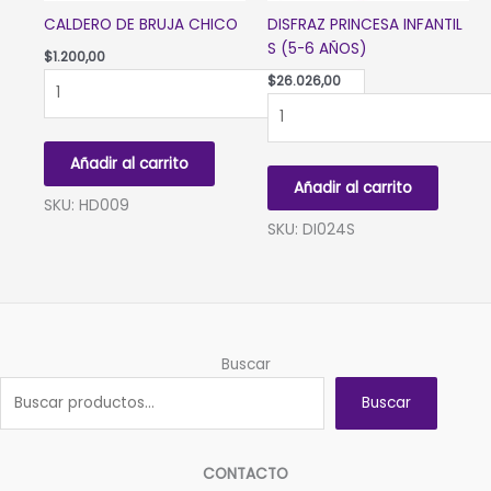
CALDERO DE BRUJA CHICO
DISFRAZ PRINCESA INFANTIL
S (5-6 AÑOS)
$
1.200,00
CALDERO
$
26.026,00
DE
DISFRAZ
BRUJA
PRINCESA
CHICO
INFANTIL
Añadir al carrito
cantidad
S
Añadir al carrito
(5-
SKU: HD009
6
SKU: DI024S
AÑOS)
cantidad
Buscar
Buscar
CONTACTO