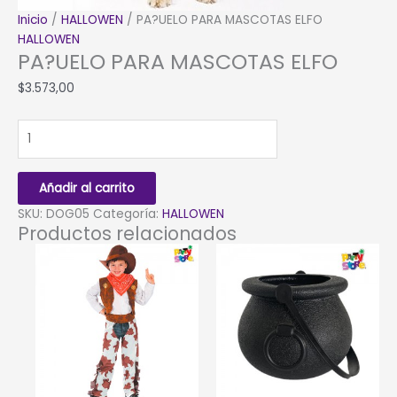
Inicio
/
HALLOWEN
/ PA?UELO PARA MASCOTAS ELFO
HALLOWEN
PA?UELO PARA MASCOTAS ELFO
$
3.573,00
PA?
UELO
PARA
MASCOTAS
Añadir al carrito
ELFO
SKU:
DOG05
Categoría:
HALLOWEN
cantidad
Productos relacionados