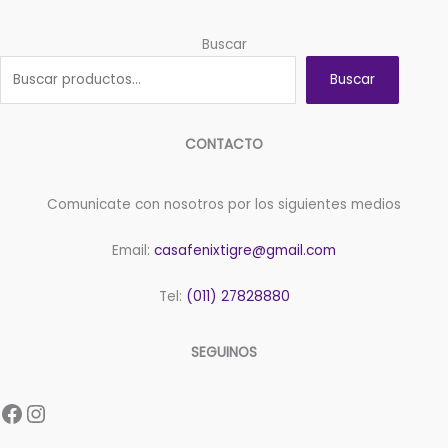
x
x
4
9cm
Buscar
unidades.
cantidad
Tamaño:
Buscar
20cm
x
30cm
CONTACTO
x
9cm
cantidad
Comunicate con nosotros por los siguientes medios
Email:
casafenixtigre@gmail.com
Tel:
(011) 27828880
SEGUINOS
Facebook
Instagram