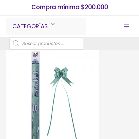
Ir
Compra mínima $200.000
al
contenido
CATEGORÍAS
Búsqueda
de
productos