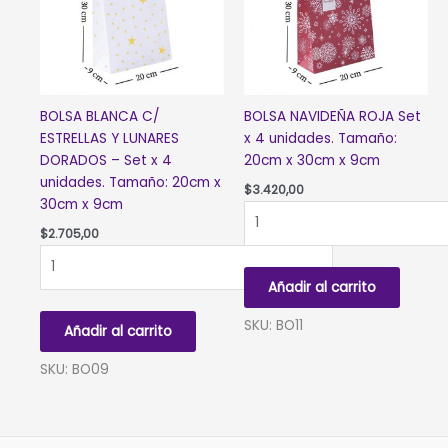
x
9cm
cantidad
BOLSA BLANCA C/
BOLSA NAVIDEÑA ROJA Set
ESTRELLAS Y LUNARES
x 4 unidades. Tamaño:
DORADOS – Set x 4
20cm x 30cm x 9cm
unidades. Tamaño: 20cm x
$
3.420,00
30cm x 9cm
BOLSA
NAVIDEÑA
$
2.705,00
BOLSA
ROJA
BLANCA
Set
Añadir al carrito
C/
x
ESTRELLAS
4
SKU: BO11
Añadir al carrito
Y
unidades.
LUNARES
Tamaño:
SKU: BO09
DORADOS
20cm
-
x
Set
30cm