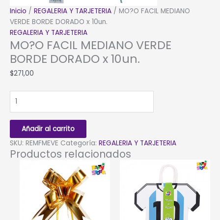
Inicio
/
REGALERIA Y TARJETERIA
/ MO?O FACIL MEDIANO
VERDE BORDE DORADO x 10un.
REGALERIA Y TARJETERIA
MO?O FACIL MEDIANO VERDE
BORDE DORADO x 10un.
$
271,00
MO?
O
FACIL
MEDIANO
Añadir al carrito
VERDE
SKU:
REMFMEVE
Categoría:
REGALERIA Y TARJETERIA
BORDE
Productos relacionados
DORADO
x
10un.
cantidad