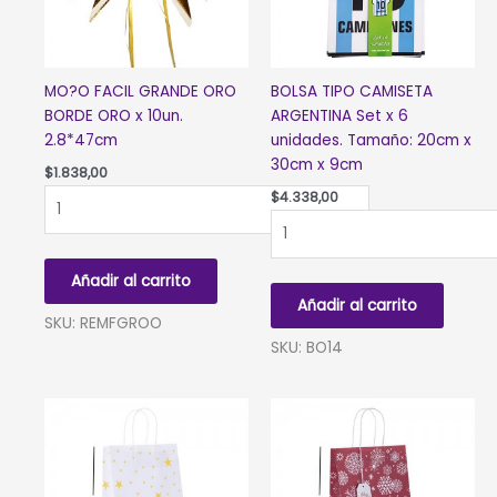
MO?O FACIL GRANDE ORO
BOLSA TIPO CAMISETA
BORDE ORO x 10un.
ARGENTINA Set x 6
2.8*47cm
unidades. Tamaño: 20cm x
30cm x 9cm
$
1.838,00
MO?
$
4.338,00
O
BOLSA
FACIL
TIPO
GRANDE
CAMISETA
Añadir al carrito
ORO
ARGENTINA
Añadir al carrito
BORDE
Set
SKU: REMFGROO
ORO
x
SKU: BO14
x
6
10un.
unidades.
2.8*47cm
Tamaño:
cantidad
20cm
x
30cm