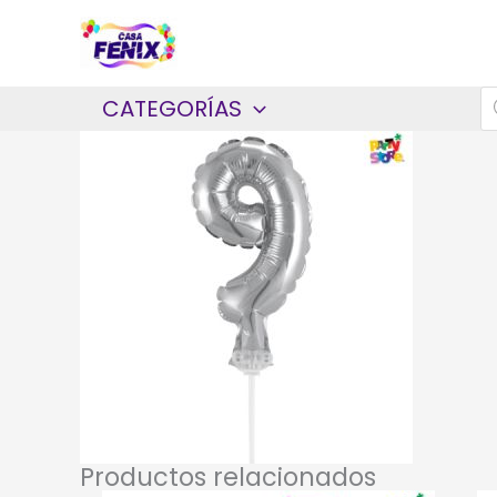
Ir
al
contenido
B
CATEGORÍAS
d
p
Productos relacionados