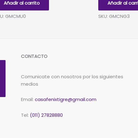
Añadir al carrito
Añadir al carr
3
ntidad
cantidad
KU: GMCMU0
SKU: GMCNG3
CONTACTO
Comunicate con nosotros por los siguientes
medios
Email:
casafenixtigre@gmail.com
Tel:
(011) 27828880