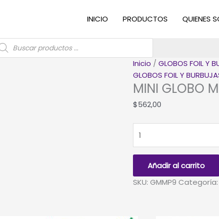
INICIO
PRODUCTOS
QUIENES 
úsqueda
e
roductos
Inicio
/
GLOBOS FOIL Y 
GLOBOS FOIL Y BURBUJA
MINI GLOBO 
$
562,00
MINI
GLOBO
METALIZADO
NUMERO
Añadir al carrito
9
SKU:
GMMP9
Categoría
cantidad