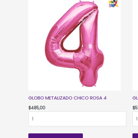
GLOBO METALIZADO CHICO ROSA 4
GL
$
485,00
$
5
GLOBO
G
METALIZADO
ME
CHICO
C
ROSA
MU