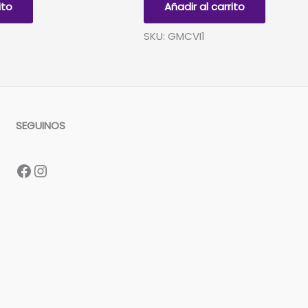
ito
Añadir al carrito
1
cantidad
SKU: GMCVI1
SEGUINOS
Facebook
Instagram