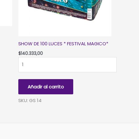
:
SHOW DE 100 LUCES * FESTIVAL MAGICO*
$
140.333,00
SHOW
DE
100
LUCES
Añadir al carrito
*
FESTIVAL
SKU: GS 14
MAGICO*
cantidad