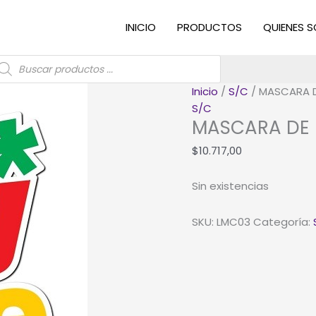
INICIO
PRODUCTOS
QUIENES 
úsqueda
e
roductos
Inicio
/
S/C
/ MASCARA D
S/C
MASCARA DE 
$
10.717,00
Sin existencias
SKU:
LMC03
Categoría: