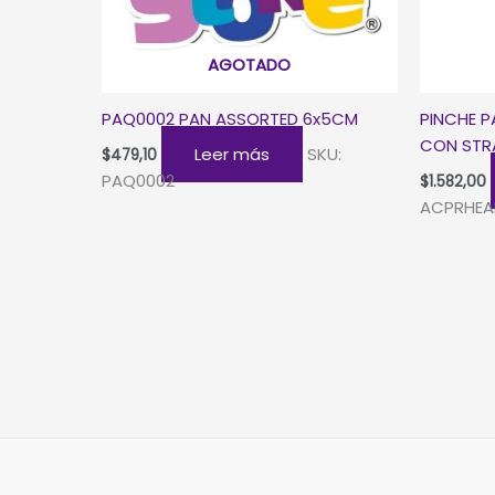
AGOTADO
PAQ0002 PAN ASSORTED 6x5CM
PINCHE 
CON STR
Leer más
SKU:
$
479,10
PAQ0002
$
1.582,00
ACPRHEA