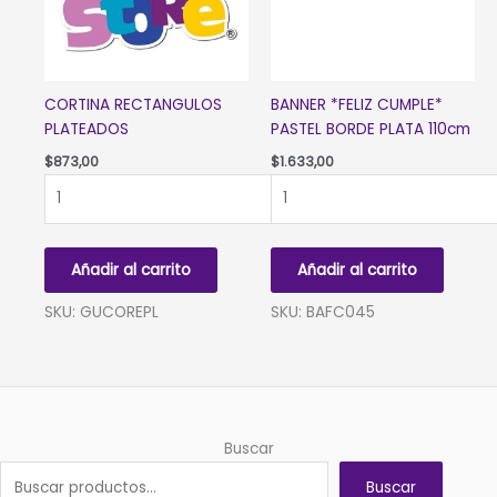
CORTINA RECTANGULOS
BANNER *FELIZ CUMPLE*
PLATEADOS
PASTEL BORDE PLATA 110cm
$
873,00
$
1.633,00
CORTINA
BANNER
RECTANGULOS
*FELIZ
PLATEADOS
CUMPLE*
cantidad
PASTEL
Añadir al carrito
Añadir al carrito
BORDE
PLATA
SKU: GUCOREPL
SKU: BAFC045
110cm
cantidad
Buscar
Buscar