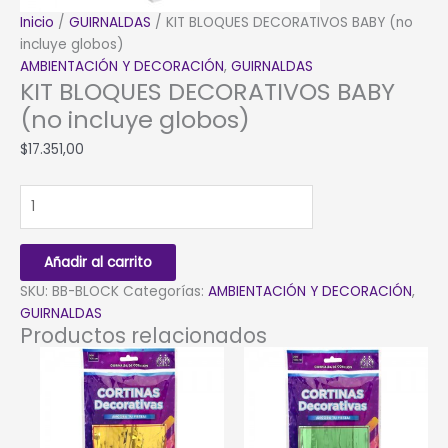
Inicio
/
GUIRNALDAS
/ KIT BLOQUES DECORATIVOS BABY (no
incluye globos)
AMBIENTACIÓN Y DECORACIÓN
,
GUIRNALDAS
KIT BLOQUES DECORATIVOS BABY
(no incluye globos)
$
17.351,00
KIT
BLOQUES
DECORATIVOS
BABY
Añadir al carrito
(no
SKU:
BB-BLOCK
Categorías:
AMBIENTACIÓN Y DECORACIÓN
,
incluye
GUIRNALDAS
globos)
Productos relacionados
cantidad