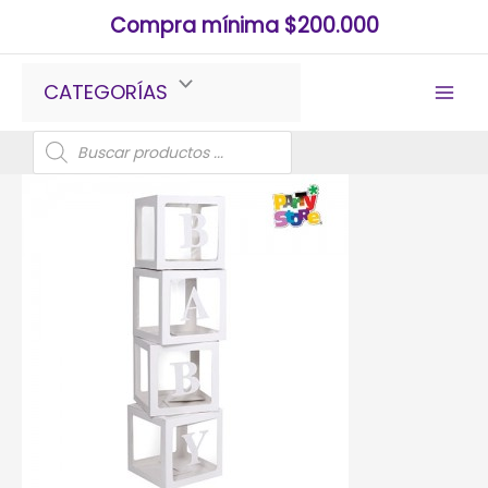
Ir
Compra mínima $200.000
al
contenido
CATEGORÍAS
Búsqueda
de
productos