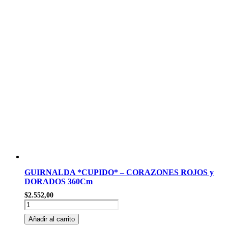
STAMPING
DORADO
cantidad
GUIRNALDA *CUPIDO* – CORAZONES ROJOS y
DORADOS 360Cm
$
2.552,00
GUIRNALDA
*CUPIDO*
Añadir al carrito
-