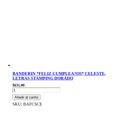
BANDERIN *FELIZ CUMPLEA?OS* CELESTE,
LETRAS STAMPING DORADO
$
631,00
BANDERIN
*FELIZ
Añadir al carrito
CUMPLEA?
OS*
SKU: BAFCSCE
CELESTE,
LETRAS