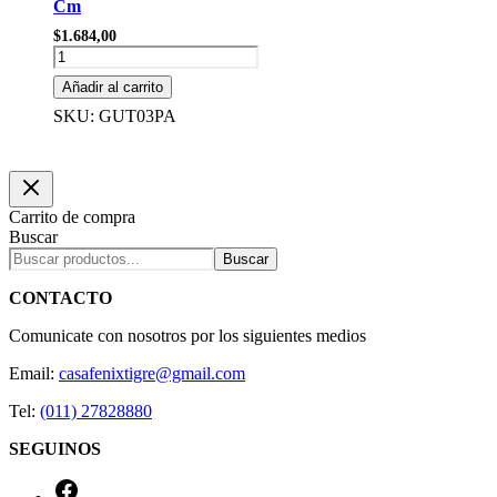
Cm
$
1.684,00
GUIRNALDA
BANDERINES
Añadir al carrito
PASTEL
360x22x12,5
SKU: GUT03PA
Cm
cantidad
Carrito de compra
Buscar
Buscar
CONTACTO
Comunicate con nosotros por los siguientes medios
Email:
casafenixtigre@gmail.com
Tel:
(011) 27828880
SEGUINOS
Facebook