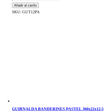
GLOBO
Añadir al carrito
PASTEL
360x18x13,3
SKU: GUT12PA
Cm
cantidad
GUIRNALDA BANDERINES PASTEL 360x22x12,5