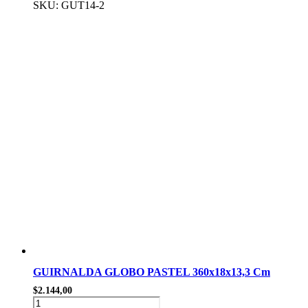
CORAZONES
SKU: GUT14-2
ROJOS
y
DORADOS
360Cm
cantidad
GUIRNALDA GLOBO PASTEL 360x18x13,3 Cm
$
2.144,00
GUIRNALDA