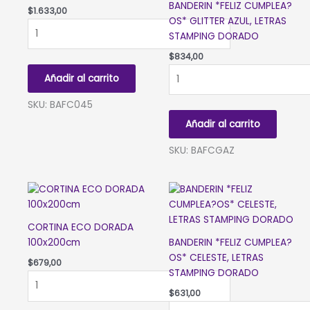
BANDERIN *FELIZ CUMPLEA?
$
1.633,00
OS* GLITTER AZUL, LETRAS
BANNER
STAMPING DORADO
*FELIZ
CUMPLE*
$
834,00
PASTEL
BANDERIN
Añadir al carrito
BORDE
*FELIZ
PLATA
CUMPLEA?
SKU: BAFC045
110cm
OS*
Añadir al carrito
cantidad
GLITTER
AZUL,
SKU: BAFCGAZ
LETRAS
STAMPING
DORADO
cantidad
CORTINA ECO DORADA
100x200cm
BANDERIN *FELIZ CUMPLEA?
OS* CELESTE, LETRAS
$
679,00
STAMPING DORADO
CORTINA
ECO
$
631,00
DORADA
BANDERIN