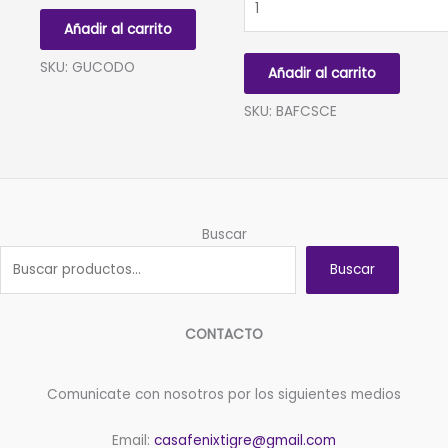
100x200cm
*FELIZ
Añadir al carrito
cantidad
CUMPLEA?
OS*
SKU: GUCODO
Añadir al carrito
CELESTE,
LETRAS
SKU: BAFCSCE
STAMPING
DORADO
cantidad
Buscar
Buscar
CONTACTO
Comunicate con nosotros por los siguientes medios
Email:
casafenixtigre@gmail.com