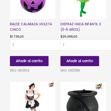
BALDE CALABAZA VIOLETA
DISFRAZ HADA INFANTIL S
CHICO
(5-6 AÑOS)
$
1.736,00
$
29.496,00
BALDE
DISFRAZ
CALABAZA
HADA
VIOLETA
INFANTIL
CHICO
S
Añadir al carrito
Añadir al carrito
cantidad
(5-
6
SKU: HD004
SKU: DI008S
AÑOS)
cantidad