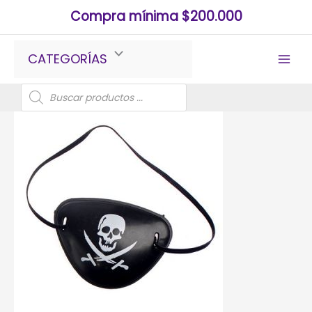
Ir
Compra mínima $200.000
al
contenido
CATEGORÍAS
Búsqueda
de
productos