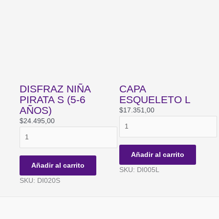
DISFRAZ NIÑA
CAPA
PIRATA S (5-6
ESQUELETO L
AÑOS)
$
17.351,00
CAPA
$
24.495,00
DISFRAZ
ESQUELETO
NIÑA
L
PIRATA
cantidad
Añadir al carrito
S
Añadir al carrito
SKU: DI005L
(5-
SKU: DI020S
6
AÑOS)
cantidad