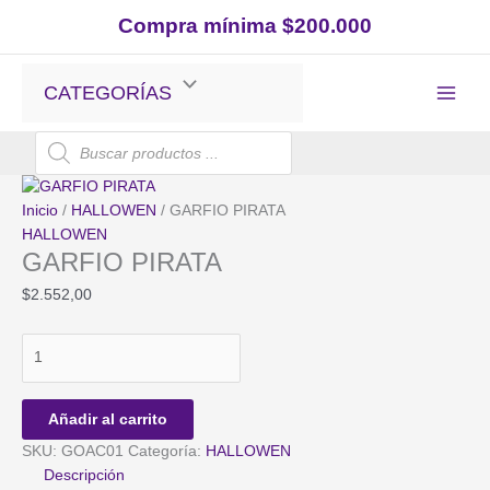
Ir
Compra mínima $200.000
al
contenido
CATEGORÍAS
Búsqueda
de
productos
Inicio
/
HALLOWEN
/ GARFIO PIRATA
HALLOWEN
GARFIO PIRATA
$
2.552,00
GARFIO
PIRATA
cantidad
Añadir al carrito
SKU:
GOAC01
Categoría:
HALLOWEN
Descripción