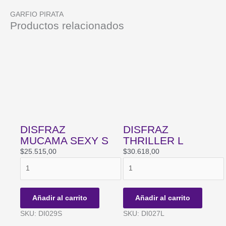
GARFIO PIRATA
Productos relacionados
DISFRAZ
DISFRAZ
MUCAMA SEXY S
THRILLER L
$
25.515,00
$
30.618,00
DISFRAZ
DISFRAZ
MUCAMA
THRILLER
SEXY
L
S
cantidad
Añadir al carrito
Añadir al carrito
cantidad
SKU: DI029S
SKU: DI027L