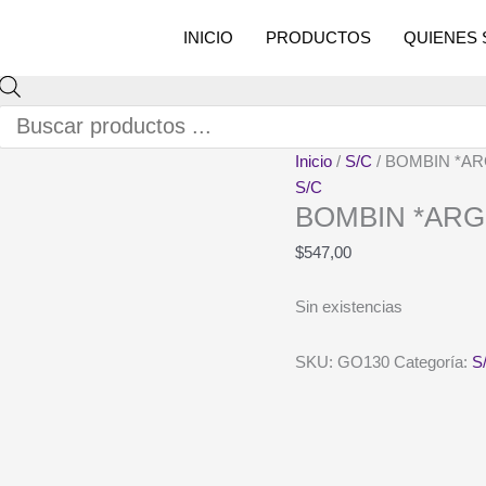
INICIO
PRODUCTOS
QUIENES
Búsqueda
de
productos
Inicio
/
S/C
/ BOMBIN *A
S/C
BOMBIN *ARG
$
547,00
Sin existencias
SKU:
GO130
Categoría:
S