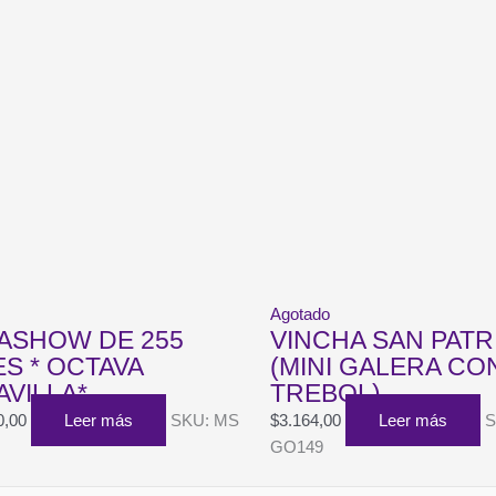
Agotado
ASHOW DE 255
VINCHA SAN PATR
S * OCTAVA
(MINI GALERA CO
VILLA*
TREBOL)
0,00
Leer más
SKU: MS
$
3.164,00
Leer más
S
GO149