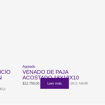
Agotado
ICIO
VENADO DE PAJA
N
ACOSTADO 18X19X10
$
12.758,00
Leer más
SKU: NA48
KU: