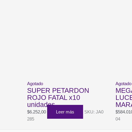
Agotado
Agotado
SUPER PETARDON
MEG
ROJO FATAL x10
LUCE
unidades
MARA
$
6.252,00
Leer más
SKU: JA0
$
584.01
285
04