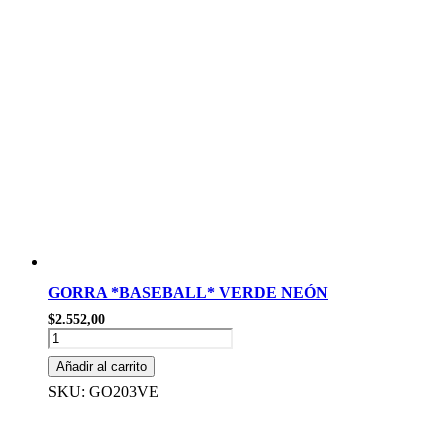
GORRA *BASEBALL* VERDE NEÓN
$
2.552,00
GORRA
*BASEBALL*
Añadir al carrito
VERDE
NEÓN
SKU: GO203VE
cantidad