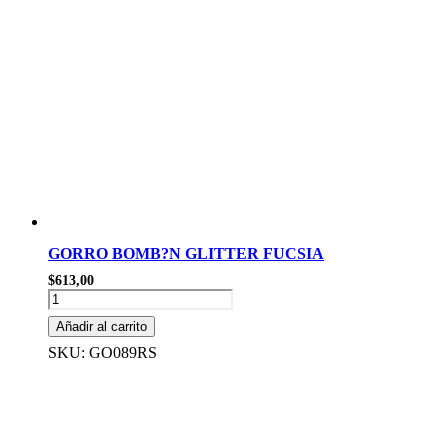
GORRO BOMB?N GLITTER FUCSIA
$
613,00
GORRO
BOMB?
Añadir al carrito
N
GLITTER
SKU: GO089RS
FUCSIA
cantidad