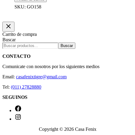
GLITTER
PLATEADO
SKU: GO158
x
6
unidades
cantidad
Carrito de compra
Buscar
Buscar
CONTACTO
Comunicate con nosotros por los siguientes medios
Email:
casafenixtigre@gmail.com
Tel:
(011) 27828880
SEGUINOS
Facebook
Instagram
Copyright © 2026 Casa Fenix