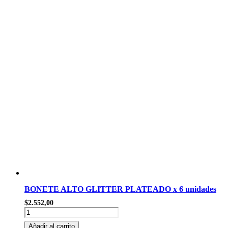
cantidad
BONETE ALTO GLITTER PLATEADO x 6 unidades
$
2.552,00
BONETE
ALTO
Añadir al carrito