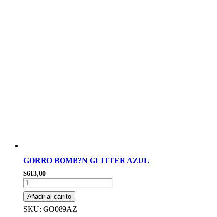
GORRO BOMB?N GLITTER AZUL
$
613,00
GORRO
BOMB?
Añadir al carrito
N
GLITTER
SKU: GO089AZ
AZUL