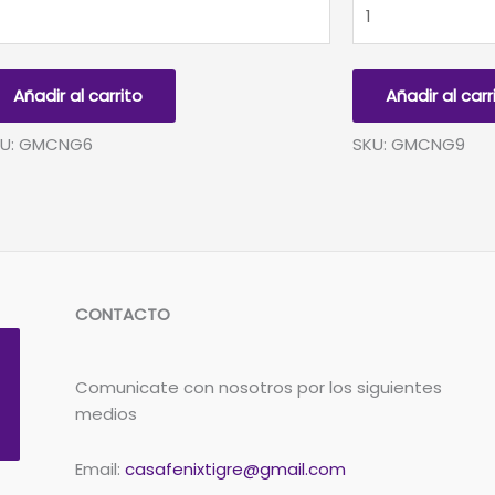
LOBO
GLOBO
TALIZADO
METALIZADO
HICO
CHICO
EGRO
NEGRO
Añadir al carrito
Añadir al carr
9
ntidad
cantidad
KU: GMCNG6
SKU: GMCNG9
CONTACTO
Comunicate con nosotros por los siguientes
medios
Email:
casafenixtigre@gmail.com