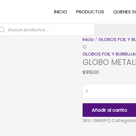
INICIO
PRODUCTOS
QUIENES 
úsqueda
e
roductos
Inicio
/
GLOBOS FOIL Y 
Q
GLOBOS FOIL Y BURBUJA
GLOBO METAL
$
919,00
GLOBO
METALIZADO
GRANDE
-
Añadir al carrito
PLATEADO
SKU:
GMGPQ
Categoría
Q
cantidad