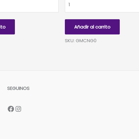
GLOBO
METALIZADO
CHICO
NEGRO
ito
Añadir al carrito
0
cantidad
SKU: GMCNG0
SEGUINOS
Facebook
Instagram