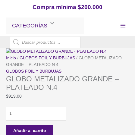
Ir
Compra mínima $200.000
al
contenido
CATEGORÍAS
Búsqueda
de
productos
Inicio
/
GLOBOS FOIL Y BURBUJAS
/ GLOBO METALIZADO
GRANDE – PLATEADO N.4
GLOBOS FOIL Y BURBUJAS
GLOBO METALIZADO GRANDE –
PLATEADO N.4
$
919,00
GLOBO
METALIZADO
GRANDE
-
Añadir al carrito