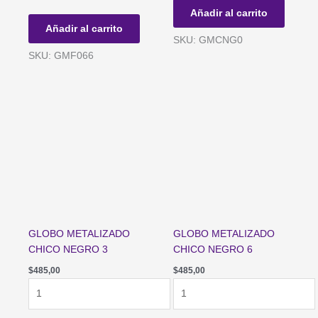
REDONDO
NEGRO
Añadir al carrito
*KITTY*
0
Añadir al carrito
APTO
cantidad
SKU: GMCNG0
HELIO
SKU: GMF066
cantidad
GLOBO METALIZADO
GLOBO METALIZADO
CHICO NEGRO 3
CHICO NEGRO 6
$
485,00
$
485,00
GLOBO
GLOBO
METALIZADO
METALIZADO
CHICO
CHICO