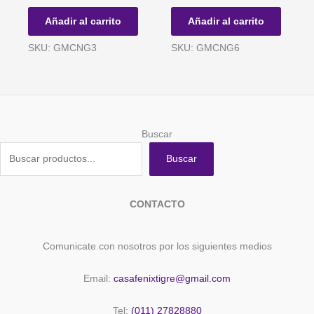
NEGRO
NEGRO
Añadir al carrito
Añadir al carrito
3
6
cantidad
cantidad
SKU: GMCNG3
SKU: GMCNG6
Buscar
Buscar
CONTACTO
Comunicate con nosotros por los siguientes medios
Email:
casafenixtigre@gmail.com
Tel:
(011) 27828880