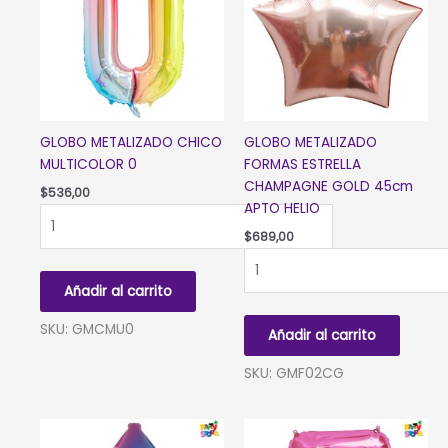
GLOBO METALIZADO CHICO
GLOBO METALIZADO
MULTICOLOR 0
FORMAS ESTRELLA
CHAMPAGNE GOLD 45cm
$
536,00
APTO HELIO
GLOBO
METALIZADO
$
689,00
CHICO
GLOBO
MULTICOLOR
METALIZADO
Añadir al carrito
0
FORMAS
cantidad
ESTRELLA
SKU: GMCMU0
Añadir al carrito
CHAMPAGNE
GOLD
SKU: GMF02CG
45cm
APTO
HELIO