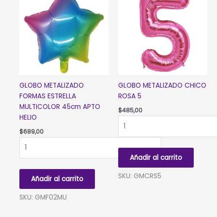
cantidad
GLOBO METALIZADO
GLOBO METALIZADO CHICO
FORMAS ESTRELLA
ROSA 5
MULTICOLOR 45cm APTO
$
485,00
HELIO
GLOBO
METALIZADO
$
689,00
GLOBO
CHICO
METALIZADO
ROSA
Añadir al carrito
FORMAS
5
ESTRELLA
cantidad
SKU: GMCRS5
Añadir al carrito
MULTICOLOR
45cm
SKU: GMF02MU
APTO
HELIO