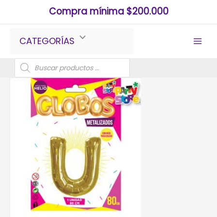
Ir
Compra mínima $200.000
al
contenido
CATEGORÍAS
Búsqueda
de
productos