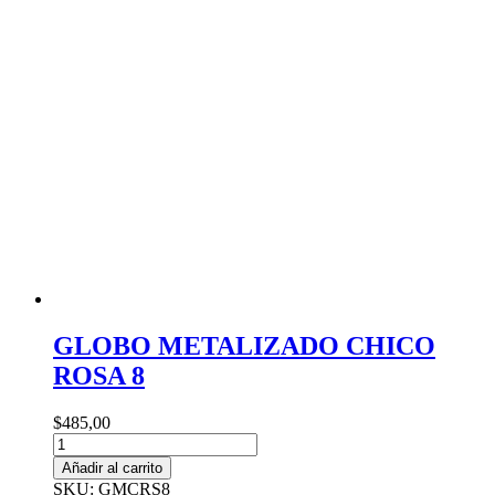
GOLD
45cm
APTO
HELIO
cantidad
GLOBO METALIZADO CHICO
ROSA 8
$
485,00
GLOBO
METALIZADO
Añadir al carrito
CHICO
SKU: GMCRS8