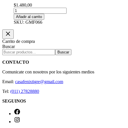
$
1.480,00
GLOBO
METALIZADO
Añadir al carrito
REDONDO
SKU: GMF066
*KITTY*
APTO
HELIO
cantidad
Carrito de compra
Buscar
Buscar
CONTACTO
Comunicate con nosotros por los siguientes medios
Email:
casafenixtigre@gmail.com
Tel:
(011) 27828880
SEGUINOS
Facebook
Instagram