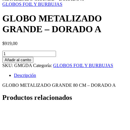
GLOBOS FOIL Y BURBUJAS
GLOBO METALIZADO
GRANDE – DORADO A
$
919,00
GLOBO
METALIZADO
Añadir al carrito
GRANDE
SKU:
GMGDA
Categoría:
GLOBOS FOIL Y BURBUJAS
-
DORADO
Descripción
A
cantidad
GLOBO METALIZADO GRANDE 80 CM – DORADO A
Productos relacionados