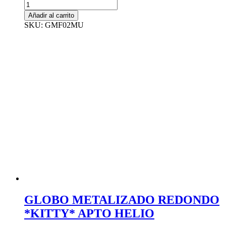
GLOBO
METALIZADO
Añadir al carrito
FORMAS
SKU: GMF02MU
ESTRELLA
MULTICOLOR
45cm
APTO
HELIO
cantidad
GLOBO METALIZADO REDONDO
*KITTY* APTO HELIO