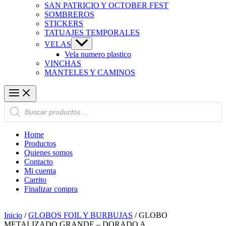
SAN PATRICIO Y OCTOBER FEST
SOMBREROS
STICKERS
TATUAJES TEMPORALES
VELAS
Vela numero plastico
VINCHAS
MANTELES Y CAMINOS
Búsqueda
de
productos
Home
Productos
Quienes somos
Contacto
Mi cuenta
Carrito
Finalizar compra
Inicio
/
GLOBOS FOIL Y BURBUJAS
/ GLOBO
METALIZADO GRANDE – DORADO A