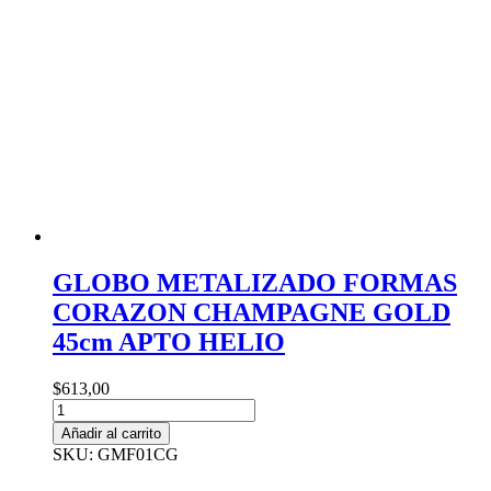
GLOBO METALIZADO FORMAS
CORAZON CHAMPAGNE GOLD
45cm APTO HELIO
$
613,00
GLOBO
METALIZADO
Añadir al carrito
FORMAS
SKU: GMF01CG
CORAZON
CHAMPAGNE