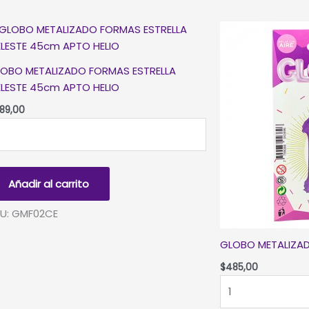
OBO METALIZADO FORMAS ESTRELLA
LESTE 45cm APTO HELIO
89,00
LOBO
TALIZADO
ORMAS
TRELLA
Añadir al carrito
LESTE
5cm
U: GMF02CE
PTO
LIO
GLOBO METALIZAD
ntidad
$
485,00
GLOBO
METALIZADO