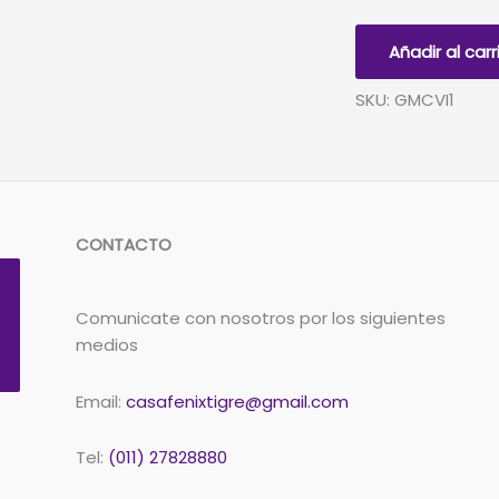
CHICO
VIOLETA
Añadir al carr
1
cantidad
SKU: GMCVI1
CONTACTO
Comunicate con nosotros por los siguientes
medios
Email:
casafenixtigre@gmail.com
Tel:
(011) 27828880