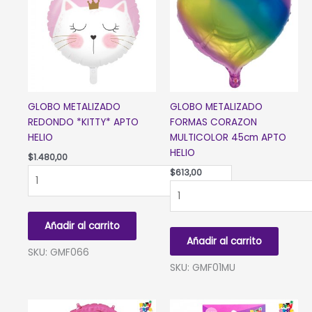
GLOBO METALIZADO
GLOBO METALIZADO
REDONDO *KITTY* APTO
FORMAS CORAZON
HELIO
MULTICOLOR 45cm APTO
HELIO
$
1.480,00
GLOBO
$
613,00
METALIZADO
GLOBO
REDONDO
METALIZADO
*KITTY*
FORMAS
Añadir al carrito
APTO
CORAZON
Añadir al carrito
HELIO
MULTICOLOR
SKU: GMF066
cantidad
45cm
SKU: GMF01MU
APTO
HELIO
cantidad