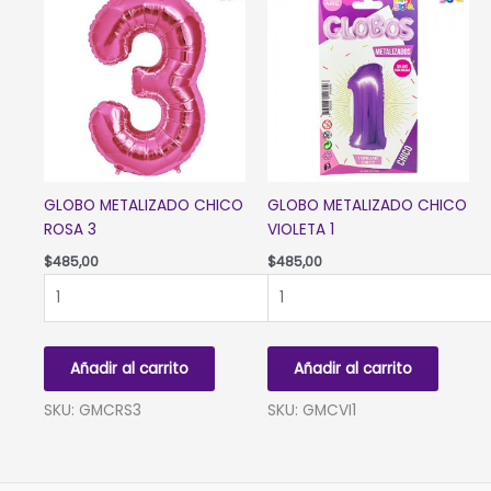
GLOBO METALIZADO CHICO
GLOBO METALIZADO CHICO
ROSA 3
VIOLETA 1
$
485,00
$
485,00
GLOBO
GLOBO
METALIZADO
METALIZADO
CHICO
CHICO
ROSA
VIOLETA
Añadir al carrito
Añadir al carrito
3
1
cantidad
cantidad
SKU: GMCRS3
SKU: GMCVI1