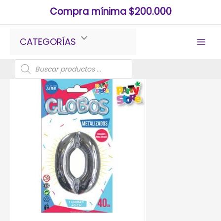
Ir
Compra mínima $200.000
al
contenido
CATEGORÍAS
Búsqueda
de
productos