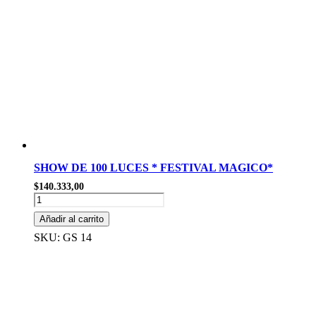
SHOW DE 100 LUCES * FESTIVAL MAGICO*
$
140.333,00
SHOW
DE
Añadir al carrito
100
LUCES
SKU: GS 14
*
FESTIVAL
MAGICO*
cantidad