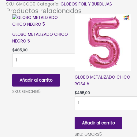
GOLD
SKU:
GMCCG0
Categoría:
GLOBOS FOIL Y BURBUJAS
0
Productos relacionados
cantidad
GLOBO METALIZADO CHICO
NEGRO 5
$
485,00
GLOBO
METALIZADO
CHICO
NEGRO
GLOBO METALIZADO CHICO
Añadir al carrito
5
ROSA 5
cantidad
SKU: GMCNG5
$
485,00
GLOBO
METALIZADO
CHICO
ROSA
Añadir al carrito
5
cantidad
SKU: GMCRS5