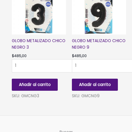
GLOBO METALIZADO CHICO
GLOBO METALIZADO CHICO
NEGRO 3
NEGRO 9
$
485,00
$
485,00
GLOBO
GLOBO
METALIZADO
METALIZADO
CHICO
CHICO
NEGRO
NEGRO
Añadir al carrito
Añadir al carrito
3
9
cantidad
cantidad
SKU: GMCNG3
SKU: GMCNG9