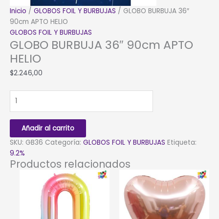
Inicio
/
GLOBOS FOIL Y BURBUJAS
/ GLOBO BURBUJA 36″
90cm APTO HELIO
GLOBOS FOIL Y BURBUJAS
GLOBO BURBUJA 36″ 90cm APTO
HELIO
$
2.246,00
GLOBO
BURBUJA
36"
90cm
Añadir al carrito
APTO
SKU:
GB36
Categoría:
GLOBOS FOIL Y BURBUJAS
Etiqueta:
HELIO
9.2%
cantidad
Productos relacionados