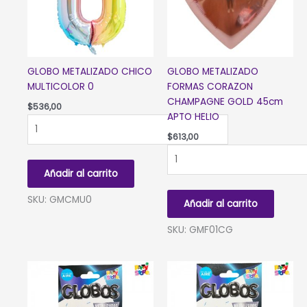
GLOBO METALIZADO CHICO
GLOBO METALIZADO
MULTICOLOR 0
FORMAS CORAZON
CHAMPAGNE GOLD 45cm
$
536,00
APTO HELIO
GLOBO
METALIZADO
$
613,00
CHICO
GLOBO
MULTICOLOR
METALIZADO
Añadir al carrito
0
FORMAS
cantidad
CORAZON
SKU: GMCMU0
Añadir al carrito
CHAMPAGNE
GOLD
SKU: GMF01CG
45cm
APTO
HELIO
cantidad