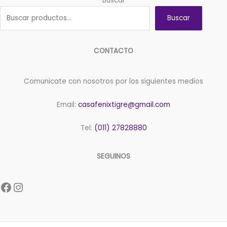
Buscar
Buscar
CONTACTO
Comunicate con nosotros por los siguientes medios
Email:
casafenixtigre@gmail.com
Tel:
(011) 27828880
SEGUINOS
Facebook
Instagram