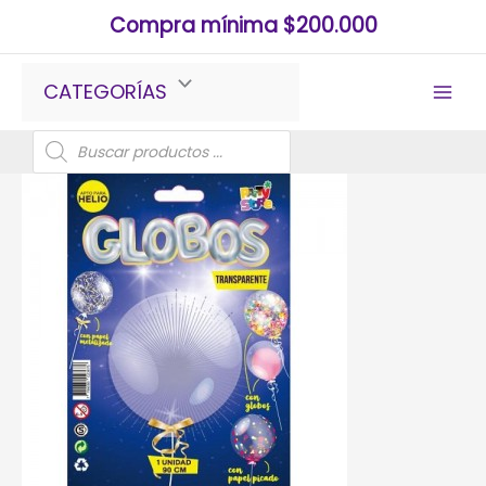
Ir
Compra mínima $200.000
al
contenido
CATEGORÍAS
Búsqueda
de
productos