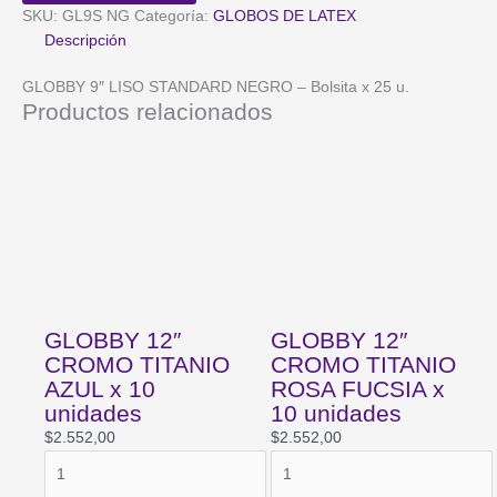
NEGRO
SKU:
GL9S NG
Categoría:
GLOBOS DE LATEX
-
Descripción
Bolsita
x
GLOBBY 9″ LISO STANDARD NEGRO – Bolsita x 25 u.
25
Productos relacionados
u.
cantidad
GLOBBY 12″
GLOBBY 12″
CROMO TITANIO
CROMO TITANIO
AZUL x 10
ROSA FUCSIA x
unidades
10 unidades
$
2.552,00
$
2.552,00
GLOBBY
GLOBBY
12"
12"