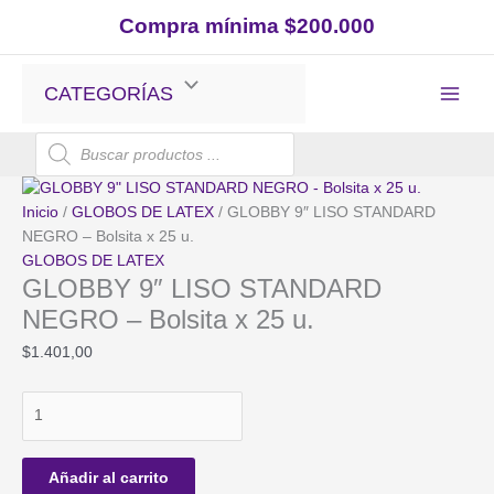
Ir
Compra mínima $200.000
al
contenido
CATEGORÍAS
Búsqueda
de
productos
Inicio
/
GLOBOS DE LATEX
/ GLOBBY 9″ LISO STANDARD
NEGRO – Bolsita x 25 u.
GLOBOS DE LATEX
GLOBBY 9″ LISO STANDARD
NEGRO – Bolsita x 25 u.
$
1.401,00
GLOBBY
9"
LISO
STANDARD
Añadir al carrito