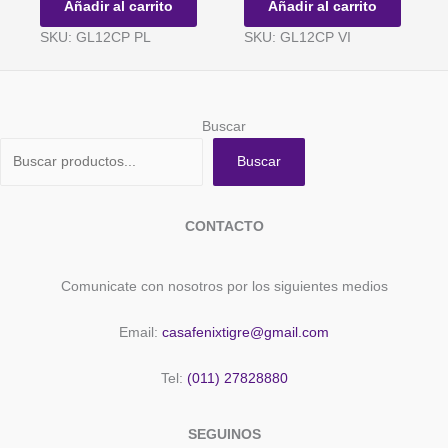
PLATINO
PLATINO
Añadir al carrito
Añadir al carrito
PLATEADO
VIOLETA
SKU: GL12CP PL
SKU: GL12CP VI
x
x
10
10
unidades
unidades
cantidad
cantidad
Buscar
Buscar
CONTACTO
Comunicate con nosotros por los siguientes medios
Email:
casafenixtigre@gmail.com
Tel:
(011) 27828880
SEGUINOS