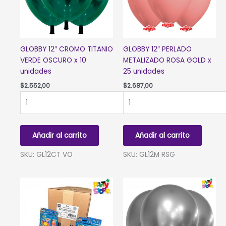
GLOBBY 12″ CROMO TITANIO
GLOBBY 12″ PERLADO
VERDE OSCURO x 10
METALIZADO ROSA GOLD x
unidades
25 unidades
$
2.552,00
$
2.687,00
GLOBBY
GLOBBY
12"
12"
CROMO
PERLADO
TITANIO
METALIZADO
Añadir al carrito
Añadir al carrito
VERDE
ROSA
OSCURO
GOLD
SKU: GL12CT VO
SKU: GL12M RSG
x
x
10
25
unidades
unidades
cantidad
cantidad