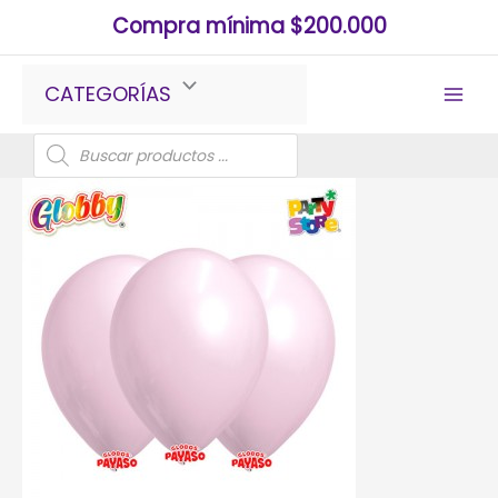
Ir
Compra mínima $200.000
al
contenido
CATEGORÍAS
Búsqueda
de
productos