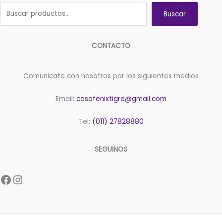
Buscar
CONTACTO
Comunicate con nosotros por los siguientes medios
Email:
casafenixtigre@gmail.com
Tel:
(011) 27828880
SEGUINOS
Facebook
Instagram