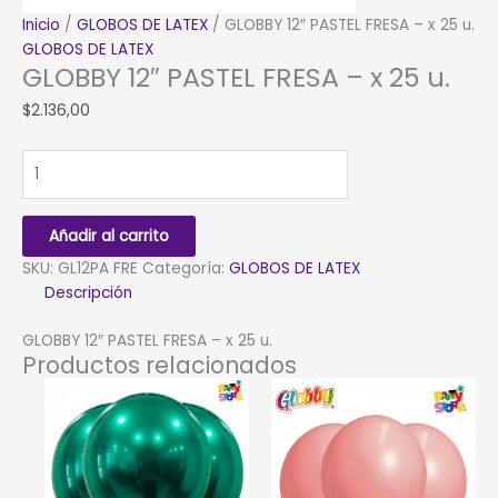
Inicio
/
GLOBOS DE LATEX
/ GLOBBY 12″ PASTEL FRESA – x 25 u.
GLOBOS DE LATEX
GLOBBY 12″ PASTEL FRESA – x 25 u.
$
2.136,00
GLOBBY
12"
PASTEL
FRESA
Añadir al carrito
-
SKU:
GL12PA FRE
Categoría:
GLOBOS DE LATEX
x
Descripción
25
u.
GLOBBY 12″ PASTEL FRESA – x 25 u.
cantidad
Productos relacionados