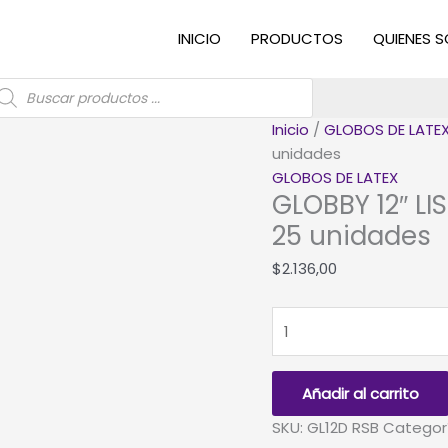
INICIO
PRODUCTOS
QUIENES 
úsqueda
e
roductos
Inicio
/
GLOBOS DE LATE
unidades
GLOBOS DE LATEX
GLOBBY 12″ L
25 unidades
$
2.136,00
GLOBBY
12"
LISO
DECORADOR
Añadir al carrito
ROSA
SKU:
GL12D RSB
Categor
BEBE