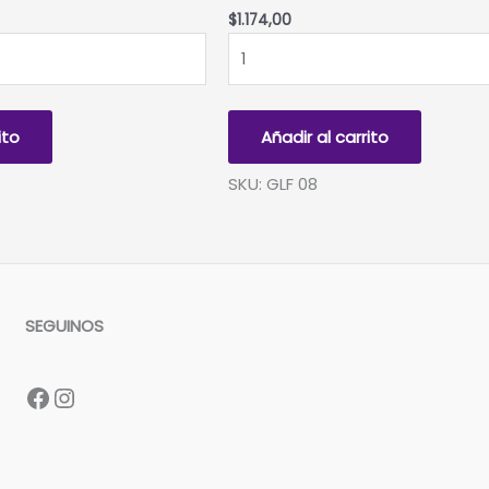
$
1.174,00
GLOBBY
FORMAS
-
MINI
ito
Añadir al carrito
CORAZON
5"
SKU: GLF 08
ROJO-
Bolsita
x
25
u.
SEGUINOS
cantidad
Facebook
Instagram