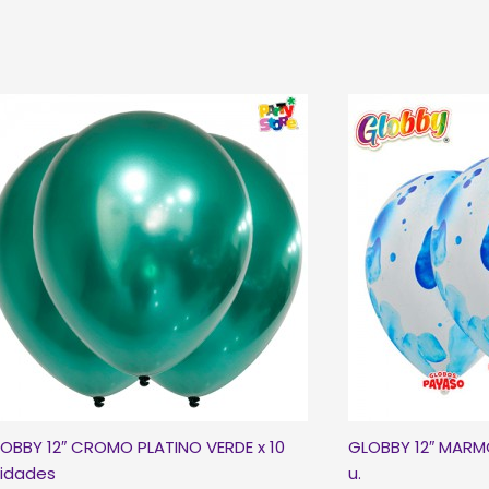
x
25
unidades
cantidad
OBBY 12″ CROMO PLATINO VERDE x 10
GLOBBY 12″ MARM
idades
u.