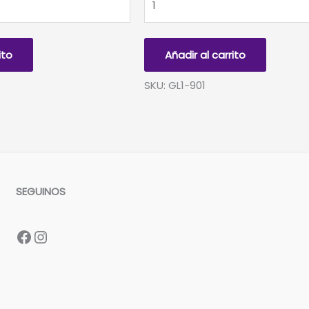
BOLSA
1
KG
ito
Añadir al carrito
VERDE
KRIPTON
SKU: GL1-901
FLUO
cantidad
SEGUINOS
Facebook
Instagram