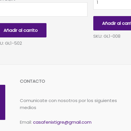
ITTER
BOLSA
LSA
1
KG
Añadir al carr
G
VERDE
Añadir al carrito
OSA
ESMERALDA
SKU: GL1-008
ICLE
cantidad
U: GL1-502
IDISCENTE
ntidad
CONTACTO
Comunicate con nosotros por los siguientes
medios
Email:
casafenixtigre@gmail.com