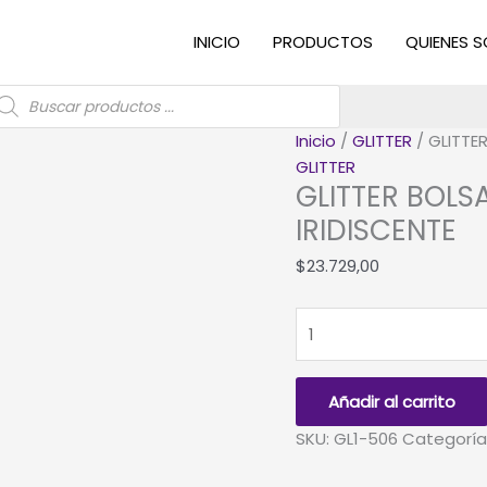
INICIO
PRODUCTOS
QUIENES 
úsqueda
e
roductos
Inicio
/
GLITTER
/ GLITTE
GLITTER
GLITTER BOLS
IRIDISCENTE
$
23.729,00
GLITTER
BOLSA
1
KG
Añadir al carrito
CELESTE
SKU:
GL1-506
Categoría
CYAN
IRIDISCENTE