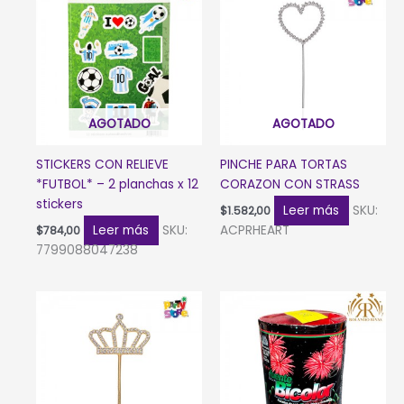
AGOTADO
AGOTADO
STICKERS CON RELIEVE
PINCHE PARA TORTAS
*FUTBOL* – 2 planchas x 12
CORAZON CON STRASS
stickers
Leer más
SKU:
$
1.582,00
Leer más
SKU:
ACPRHEART
$
784,00
7799088047238