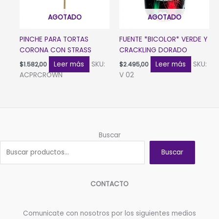
AGOTADO
AGOTADO
PINCHE PARA TORTAS
FUENTE *BICOLOR* VERDE Y
CORONA CON STRASS
CRACKLING DORADO
Leer más
SKU:
Leer más
SKU:
$
1.582,00
$
2.495,00
ACPRCROWN
V 02
Buscar
Buscar
CONTACTO
Comunicate con nosotros por los siguientes medios