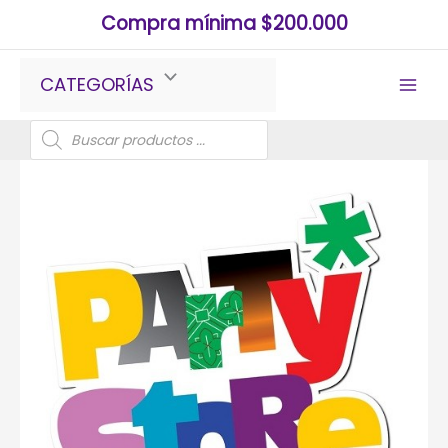
Ir
Compra mínima $200.000
al
contenido
CATEGORÍAS
Búsqueda
de
productos