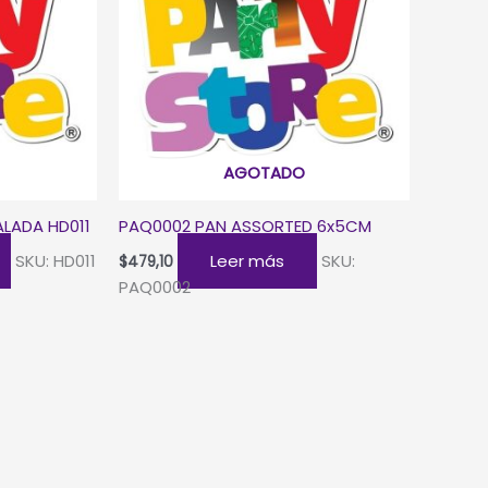
AGOTADO
LADA HD011
PAQ0002 PAN ASSORTED 6x5CM
SKU: HD011
Leer más
SKU:
$
479,10
PAQ0002