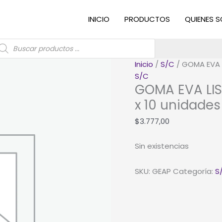
INICIO
PRODUCTOS
QUIENES 
úsqueda
e
roductos
Inicio
/
S/C
/ GOMA EVA L
S/C
GOMA EVA LI
x 10 unidades
$
3.777,00
Sin existencias
SKU:
GEAP
Categoría:
S