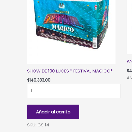
AN
SHOW DE 100 LUCES * FESTIVAL MAGICO*
$
4
AN
$
140.333,00
SHOW
DE
100
LUCES
Añadir al carrito
*
FESTIVAL
SKU: GS 14
MAGICO*