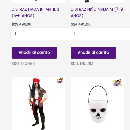
DISFRAZ HADA INFANTIL S
DISFRAZ NIÑO NINJA M (7-9
(5-6 AÑOS)
AÑOS)
$
29.496,00
$
24.495,00
DISFRAZ
DISFRAZ
HADA
NIÑO
INFANTIL
NINJA
S
M
Añadir al carrito
Añadir al carrito
(5-
(7-
6
9
SKU: DI008S
SKU: DI021M
AÑOS)
AÑOS)
cantidad
cantidad