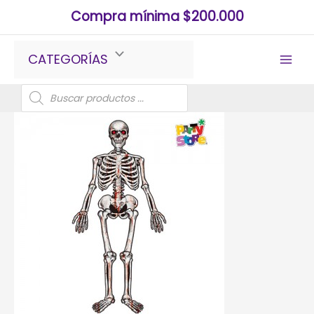
Ir
Compra mínima $200.000
al
contenido
CATEGORÍAS
Búsqueda
de
productos