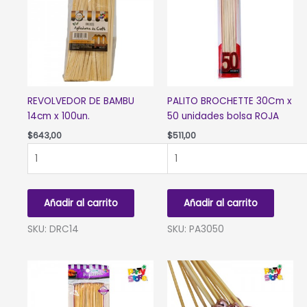
REVOLVEDOR DE BAMBU
PALITO BROCHETTE 30Cm x
14cm x 100un.
50 unidades bolsa ROJA
$
643,00
$
511,00
REVOLVEDOR
PALITO
DE
BROCHETTE
BAMBU
30Cm
14cm
x
Añadir al carrito
Añadir al carrito
x
50
100un.
unidades
SKU: DRC14
SKU: PA3050
cantidad
bolsa
ROJA
cantidad