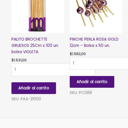
PALITO BROCHETTE
PINCHE PERLA ROSA GOLD
GRUESOS 25Cm x 100 un.
12cm – Bolsa x 50 un.
bolsa VIOLETA
$
1.582,00
PINCHE
$
1.531,00
PALITO
PERLA
BROCHETTE
ROSA
GRUESOS
GOLD
Añadir al carrito
25Cm
12cm
Añadir al carrito
x
-
SKU: PC088
100
Bolsa
SKU: PA4-25100
un.
x
bolsa
50
VIOLETA
un.
cantidad
cantidad