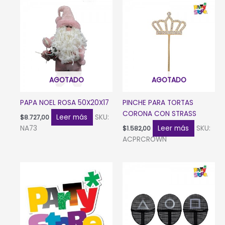
AGOTADO
AGOTADO
PAPA NOEL ROSA 50X20X17
PINCHE PARA TORTAS
CORONA CON STRASS
Leer más
SKU:
$
8.727,00
NA73
Leer más
SKU:
$
1.582,00
ACPRCROWN