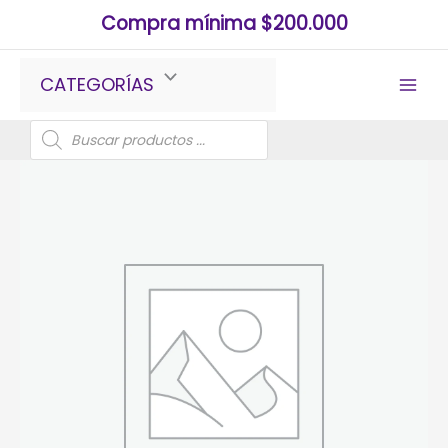
Ir
Compra mínima $200.000
al
contenido
CATEGORÍAS
Búsqueda
de
productos